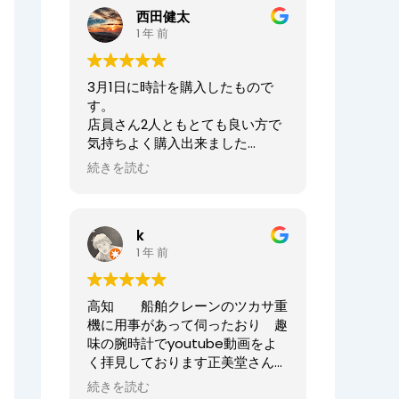
ませ。
西田健太
正美堂時計店でございます。
1 年 前
この度は大切な時計の修理をお任
せいただき誠にありがとうござい
3月1日に時計を購入したもので
ます。
す。
また、嬉しい口コミも誠にありが
店員さん2人ともとても良い方で
とうございます！！
気持ちよく購入出来ました
何度も来ていただき申し訳ござい
ありがとうございました
ませんでした。
続きを読む
オーナーからの返信
今後ともまた修理やオーバーホー
ニシケンTV様、
ル等、永くお付き合いいただけま
k
この度は数ある時計店の中から当
すと幸いです。
1 年 前
店へご来店いただき誠にありがと
どうぞよろしくお願いいたしま
うございました。
す。
また、嬉しいまで、誠に口コミい
高知 船舶クレーンのツカサ重
ただきありがとうございます。
正美堂時計店スタッフ
機に用事があって伺ったおり 趣
味の腕時計でyoutube動画をよ
大切な時計選びにお立ち会いでき
く拝見しております正美堂さん
てとても嬉しかったです
へ 冷やかしで伺ってしまいまし
またベルトのサイズが合わなくな
続きを読む