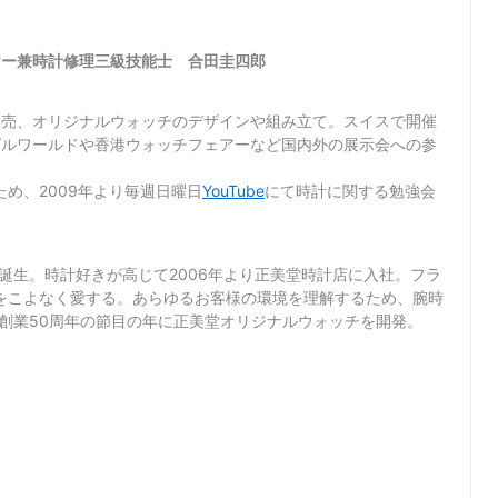
ヤー兼時計修理三級技能士 合田圭四郎
販売、オリジナルウォッチのデザインや組み立て。スイスで開催
ゼルワールドや香港ウォッチフェアーなど国内外の展示会への参
め、2009年より毎週日曜日
YouTube
にて時計に関する勉強会
て誕生。時計好きが高じて2006年より正美堂時計店に入社。フラ
をこよなく愛する。あらゆるお客様の環境を理解するため、腕時
店創業50周年の節目の年に正美堂オリジナルウォッチを開発。