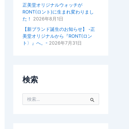
掛けいただけると幸いでございま
正美堂オリジナルウォッチが
す。
RONT(ロント)に生まれ変わりまし
た！
2026年8月1日
今後ともどうぞよろしくお願いい
たします。
【新ブランド誕生のお知らせ】 -正
美堂オリジナルから『RONT(ロン
正美堂時計店スタッフ
ト〉』へ。-
2026年7月31日
検索
検
索
対
象
: