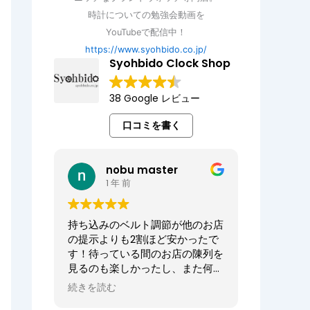
時計についての勉強会動画を
YouTubeで配信中！
https://www.syohbido.co.jp/
Syohbido Clock Shop
38 Google レビュー
口コミを書く
nobu master
1 年 前
持ち込みのベルト調節が他のお店
の提示よりも2割ほど安かったで
す！待っている間のお店の陳列を
見るのも楽しかったし、また何か
あればお願いしたいお店でした。
続きを読む