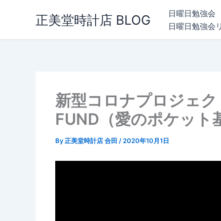
内
日曜日勉強会
正美堂時計店 BLOG
容
日曜日勉強会
を
ス
キ
ッ
プ
新型コロナプロジェクト 
FUND（愛のポケット
By
正美堂時計店 合田
/
2020年10月1日