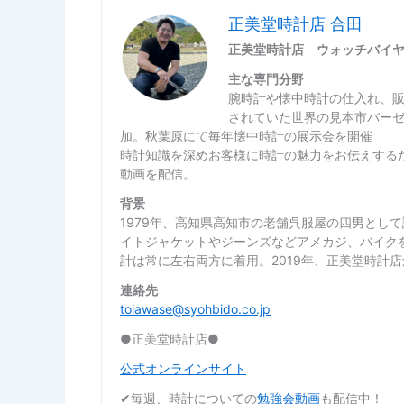
正美堂時計店 合田
正美堂時計店 ウォッチバイ
主な専門分野
腕時計や懐中時計の仕入れ、
されていた世界の見本市バー
加。秋葉原にて毎年懐中時計の展示会を開催
時計知識を深めお客様に時計の魅力をお伝えするた
動画を配信。
背景
1979年、高知県高知市の老舗呉服屋の四男とし
イトジャケットやジーンズなどアメカジ、バイク
計は常に左右両方に着用。2019年、正美堂時計
連絡先
toiawase@syohbido.co.jp
●正美堂時計店●
公式オンラインサイト
✔︎毎週、時計についての
勉強会動画
も配信中！