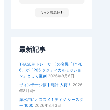
た ゴメンなさい 小心者ですか
ったり、何かあればいつでもお気
らただただ拝見しただけです素敵
軽にご相談ください！
な時間でした
もっと読み込む
高知 あと何回伺う事があるだ
今後ともどうぞよろしくお願いい
ろ 船舶に関わる事が無くなった
たします。
ら 終わりかな 特殊な企業があ
重ねてではございますがこの度は
って大好きな土地です 腕時計
ご来店いただきありがとうござい
安物しか買えないですけど シチ
ました。
ズンの機械が好きですね
セイコーのオートクォーツ 褒め
最新記事
正美堂スタッフ
てもらえた！
オーナーからの返信
TRASER(トレーサー)の名機「TYPE-
k様
6」が「P65 タクティカルミッショ
この度は嬉しい評価をいただき誠
ン」として復刻
2026年8月6日
にありがとうございます。
YouTubeの動画もご覧いただい
ヴィンテージ懐中時計 入荷！
2026
ているとのことで、スタッフ一同
年8月4日
大変嬉しい気持ちでございます。
海水浴にオススメ！ティソ シースタ
次お越しの際はぜひお話しさせて
ー 1000
2026年8月3日
いただきたいので宜しければお声