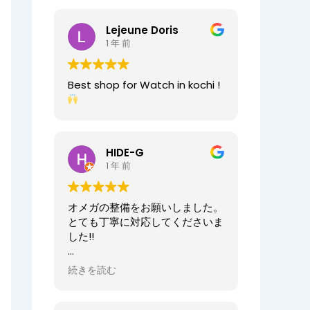
2025/07/25
今日もベルト交換にお伺いしまし
Lejeune Doris
た。店員の方が親切なのに加え、
1 年 前
時計がお好きなのが伝わってきま
すし、寄り添った接客をしてくれ
ましたので、買い物が気持ちよく
Best shop for Watch in kochi !
できました。また、おすすめ通り
交換したベルトもガラッと雰囲気
が変わりましたが、新たな魅力を
発見することができました。好き
と仕事がマッチしたご商売は人の
HIDE-G
心を豊かにするんだなぁと感じ入
1 年 前
りました。ありがとうございま
す。
オメガの整備をお願いしました。
オーナーからの返信
とても丁寧に対応してくださいま
先日はベルト調整のご依頼誠にあ
した!!
りがとうございます。
店内も楽しんでいただけて何より
オーナーからの返信
続きを読む
でございます。
HIDE-G様
またの機会にぜひご来店ください
お世話になっております。