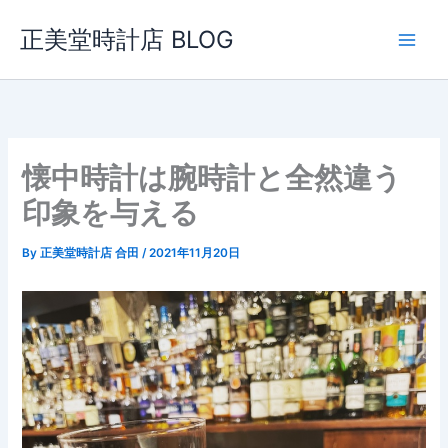
内
正美堂時計店 BLOG
容
を
ス
キ
ッ
プ
懐中時計は腕時計と全然違う
印象を与える
By
正美堂時計店 合田
/
2021年11月20日