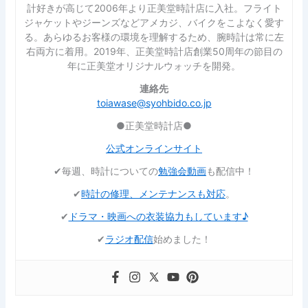
計好きが高じて2006年より正美堂時計店に入社。フライト
ジャケットやジーンズなどアメカジ、バイクをこよなく愛す
る。あらゆるお客様の環境を理解するため、腕時計は常に左
右両方に着用。2019年、正美堂時計店創業50周年の節目の
年に正美堂オリジナルウォッチを開発。
連絡先
toiawase@syohbido.co.jp
●正美堂時計店●
公式オンラインサイト
✔︎毎週、時計についての
勉強会動画
も配信中！
✔︎
時計の修理、メンテナンスも対応
。
✔︎
ドラマ・映画への衣装協力もしています♪
✔︎
ラジオ配信
始めました！