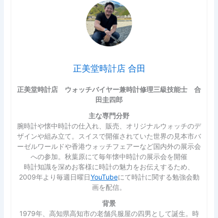
正美堂時計店 合田
正美堂時計店 ウォッチバイヤー兼時計修理三級技能士 合
田圭四郎
主な専門分野
腕時計や懐中時計の仕入れ、販売、オリジナルウォッチのデ
ザインや組み立て。スイスで開催されていた世界の見本市バ
ーゼルワールドや香港ウォッチフェアーなど国内外の展示会
への参加。秋葉原にて毎年懐中時計の展示会を開催
時計知識を深めお客様に時計の魅力をお伝えするため、
2009年より毎週日曜日
YouTube
にて時計に関する勉強会動
画を配信。
背景
1979年、高知県高知市の老舗呉服屋の四男として誕生。時