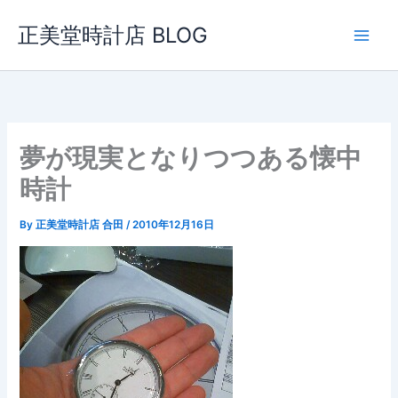
内
正美堂時計店 BLOG
容
を
ス
キ
ッ
プ
夢が現実となりつつある懐中
時計
By
正美堂時計店 合田
/
2010年12月16日