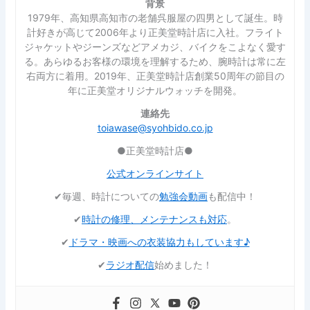
背景
1979年、高知県高知市の老舗呉服屋の四男として誕生。時
計好きが高じて2006年より正美堂時計店に入社。フライト
ジャケットやジーンズなどアメカジ、バイクをこよなく愛す
る。あらゆるお客様の環境を理解するため、腕時計は常に左
右両方に着用。2019年、正美堂時計店創業50周年の節目の
年に正美堂オリジナルウォッチを開発。
連絡先
toiawase@syohbido.co.jp
●正美堂時計店●
公式オンラインサイト
✔︎毎週、時計についての
勉強会動画
も配信中！
✔︎
時計の修理、メンテナンスも対応
。
✔︎
ドラマ・映画への衣装協力もしています♪
✔︎
ラジオ配信
始めました！