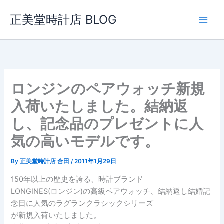
内
正美堂時計店 BLOG
容
を
ス
キ
ッ
プ
ロンジンのペアウォッチ新規
入荷いたしました。結納返
し、記念品のプレゼントに人
気の高いモデルです。
By
正美堂時計店 合田
/
2011年1月29日
150年以上の歴史を誇る、時計ブランド
LONGINES(ロンジン)の高級ペアウォッチ、結納返し結婚記
念日に人気のラグランクラシックシリーズ
が新規入荷いたしました。