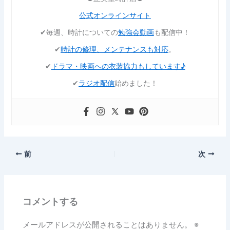
公式オンラインサイト
✔︎毎週、時計についての
勉強会動画
も配信中！
✔︎
時計の修理、メンテナンスも対応
。
✔︎
ドラマ・映画への衣装協力もしています♪
✔︎
ラジオ配信
始めました！
前
次
コメントする
メールアドレスが公開されることはありません。
※