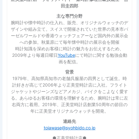
田圭四郎
主な専門分野
腕時計や懐中時計の仕入れ、販売、オリジナルウォッチのデ
ザインや組み立て。スイスで開催されていた世界の見本市バ
ーゼルワールドや香港ウォッチフェアーなど国内外の展示会
への参加。秋葉原にて毎年懐中時計の展示会を開催
時計知識を深めお客様に時計の魅力をお伝えするため、
2009年より毎週日曜日
YouTube
にて時計に関する勉強会動
画を配信。
背景
1979年、高知県高知市の老舗呉服屋の四男として誕生。時
計好きが高じて2006年より正美堂時計店に入社。フライト
ジャケットやジーンズなどアメカジ、バイクをこよなく愛す
る。あらゆるお客様の環境を理解するため、腕時計は常に左
右両方に着用。2019年、正美堂時計店創業50周年の節目の
年に正美堂オリジナルウォッチを開発。
連絡先
toiawase@syohbido.co.jp
●正美堂時計店●