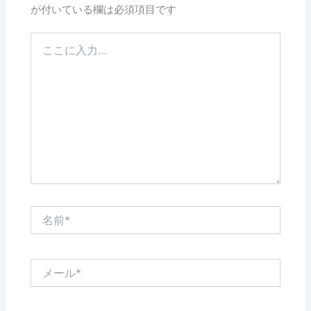
が付いている欄は必須項目です
こ
こ
に
入
力…
名
前
*
メ
ー
ル
*