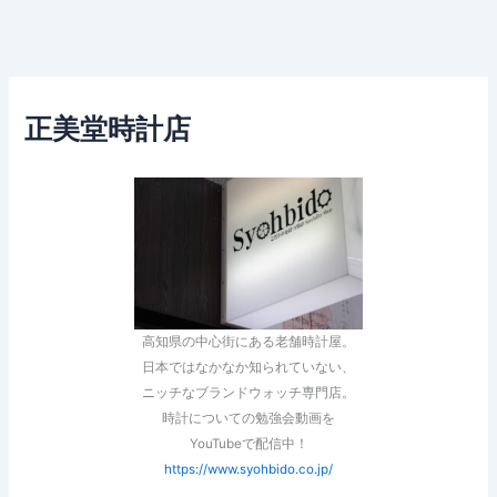
正美堂時計店
高知県の中心街にある老舗時計屋。
日本ではなかなか知られていない、
ニッチなブランドウォッチ専門店。
時計についての勉強会動画を
YouTubeで配信中！
https://www.syohbido.co.jp/