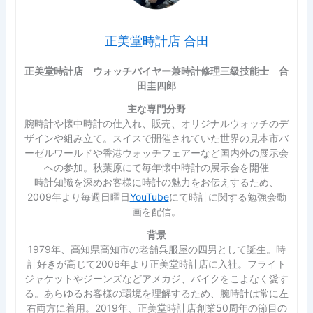
正美堂時計店 合田
正美堂時計店 ウォッチバイヤー兼時計修理三級技能士 合
田圭四郎
主な専門分野
腕時計や懐中時計の仕入れ、販売、オリジナルウォッチのデ
ザインや組み立て。スイスで開催されていた世界の見本市バ
ーゼルワールドや香港ウォッチフェアーなど国内外の展示会
への参加。秋葉原にて毎年懐中時計の展示会を開催
時計知識を深めお客様に時計の魅力をお伝えするため、
2009年より毎週日曜日
YouTube
にて時計に関する勉強会動
画を配信。
背景
1979年、高知県高知市の老舗呉服屋の四男として誕生。時
計好きが高じて2006年より正美堂時計店に入社。フライト
ジャケットやジーンズなどアメカジ、バイクをこよなく愛す
る。あらゆるお客様の環境を理解するため、腕時計は常に左
右両方に着用。2019年、正美堂時計店創業50周年の節目の