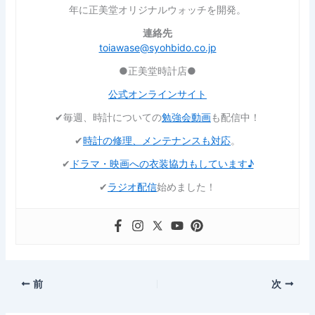
年に正美堂オリジナルウォッチを開発。
連絡先
toiawase@syohbido.co.jp
●正美堂時計店●
公式オンラインサイト
✔︎毎週、時計についての
勉強会動画
も配信中！
✔︎
時計の修理、メンテナンスも対応
。
✔︎
ドラマ・映画への衣装協力もしています♪
✔︎
ラジオ配信
始めました！
前
次