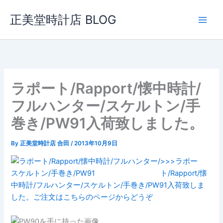
内
正美堂時計店 BLOG
容
を
ス
キ
ッ
プ
ラポート/Rapport/懐中時計/
フルハンター/スケルトン/手
巻き/PW91入荷致しました。
By
正美堂時計店 合田
/
2013年10月9日
>>>ラポー
ト/Rapport/懐
中時計/フルハンター/スケルトン/手巻き/PW91入荷致しま
した。ご注文はこちらのページからどうぞ