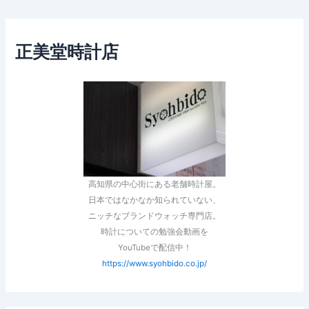
正美堂時計店
高知県の中心街にある老舗時計屋。
日本ではなかなか知られていない、
ニッチなブランドウォッチ専門店。
時計についての勉強会動画を
YouTubeで配信中！
https://www.syohbido.co.jp/