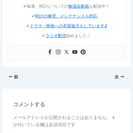
✔︎毎週、時計についての
勉強会動画
も配信中！
✔︎
時計の修理、メンテナンスも対応
。
✔︎
ドラマ・映画への衣装協力もしています♪
✔︎
ラジオ配信
始めました！
前
次
コメントする
メールアドレスが公開されることはありません。
※
が付いている欄は必須項目です