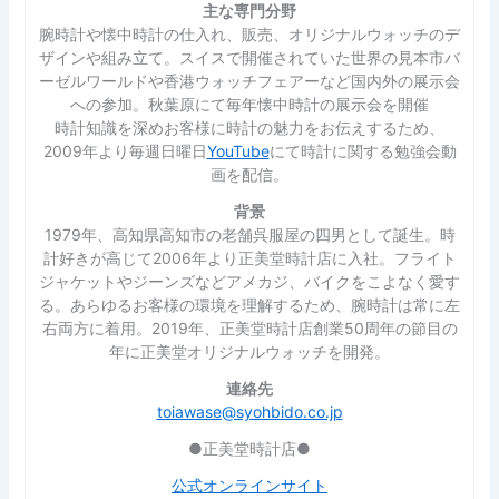
主な専門分野
腕時計や懐中時計の仕入れ、販売、オリジナルウォッチのデ
ザインや組み立て。スイスで開催されていた世界の見本市バ
ーゼルワールドや香港ウォッチフェアーなど国内外の展示会
への参加。秋葉原にて毎年懐中時計の展示会を開催
時計知識を深めお客様に時計の魅力をお伝えするため、
2009年より毎週日曜日
YouTube
にて時計に関する勉強会動
画を配信。
背景
1979年、高知県高知市の老舗呉服屋の四男として誕生。時
計好きが高じて2006年より正美堂時計店に入社。フライト
ジャケットやジーンズなどアメカジ、バイクをこよなく愛す
る。あらゆるお客様の環境を理解するため、腕時計は常に左
右両方に着用。2019年、正美堂時計店創業50周年の節目の
年に正美堂オリジナルウォッチを開発。
連絡先
toiawase@syohbido.co.jp
●正美堂時計店●
公式オンラインサイト