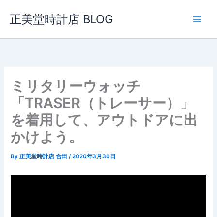
内
正美堂時計店 BLOG
容
を
ス
キ
ッ
プ
ミリタリーウォッチ
「TRASER（トレーサー）」
を着用して、アウトドアに出
かけよう。
By
正美堂時計店 合田
/
2020年3月30日