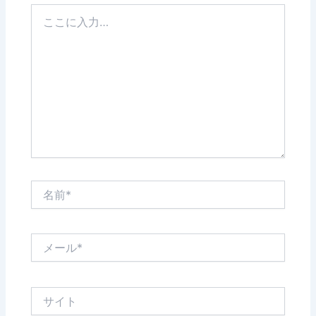
こ
こ
に
入
力…
名
前
*
メ
ー
ル
*
サ
イ