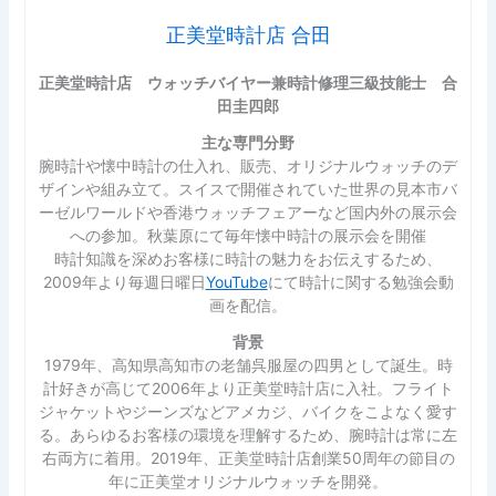
正美堂時計店 合田
正美堂時計店 ウォッチバイヤー兼時計修理三級技能士 合
田圭四郎
主な専門分野
腕時計や懐中時計の仕入れ、販売、オリジナルウォッチのデ
ザインや組み立て。スイスで開催されていた世界の見本市バ
ーゼルワールドや香港ウォッチフェアーなど国内外の展示会
への参加。秋葉原にて毎年懐中時計の展示会を開催
時計知識を深めお客様に時計の魅力をお伝えするため、
2009年より毎週日曜日
YouTube
にて時計に関する勉強会動
画を配信。
背景
1979年、高知県高知市の老舗呉服屋の四男として誕生。時
計好きが高じて2006年より正美堂時計店に入社。フライト
ジャケットやジーンズなどアメカジ、バイクをこよなく愛す
る。あらゆるお客様の環境を理解するため、腕時計は常に左
右両方に着用。2019年、正美堂時計店創業50周年の節目の
年に正美堂オリジナルウォッチを開発。