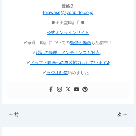
連絡先
toiawase@syohbido.co.jp
●正美堂時計店●
公式オンラインサイト
✔︎毎週、時計についての
勉強会動画
も配信中！
✔︎
時計の修理、メンテナンスも対応
。
✔︎
ドラマ・映画への衣装協力もしています♪
✔︎
ラジオ配信
始めました！
前
次