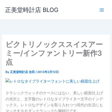
内
正美堂時計店 BLOG
容
を
ス
キ
ッ
プ
ビクトリノックススイスアー
ミー/インファントリー新作3
点
By
正美堂時計店 合田
/
2013年2月10日
クラシックウォッチのケースにはない、美しい鏡面仕上げ
の光沢と、文字盤のレトロなタイプライター文字のインデ
ックス。レトロなデザインを取り入れつつ現代の生活にも
マッチするモダンクラシックな腕時計です。