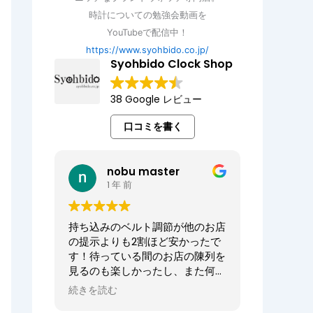
時計についての勉強会動画を
YouTubeで配信中！
https://www.syohbido.co.jp/
Syohbido Clock Shop
38 Google レビュー
口コミを書く
nobu master
1 年 前
持ち込みのベルト調節が他のお店
の提示よりも2割ほど安かったで
す！待っている間のお店の陳列を
見るのも楽しかったし、また何か
あればお願いしたいお店でした。
続きを読む