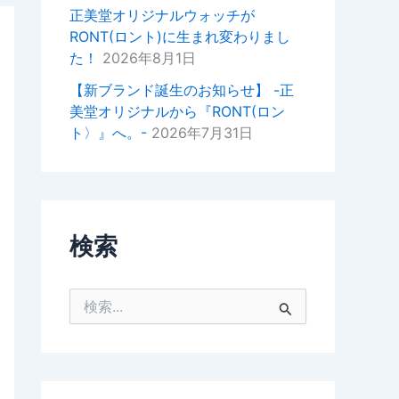
掛けいただけると幸いでございま
正美堂オリジナルウォッチが
す。
RONT(ロント)に生まれ変わりまし
た！
2026年8月1日
今後ともどうぞよろしくお願いい
たします。
【新ブランド誕生のお知らせ】 -正
美堂オリジナルから『RONT(ロン
正美堂時計店スタッフ
ト〉』へ。-
2026年7月31日
検索
検
索
対
象
: