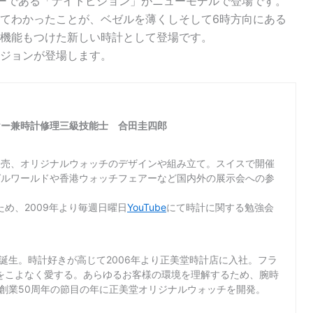
ラーである「ナイトビジョン」がニューモデルで登場です。
てわかったことが、ベゼルを薄くしそして6時方向にある
機能もつけた新しい時計として登場です。
ジョンが登場します。
ヤー兼時計修理三級技能士 合田圭四郎
販売、オリジナルウォッチのデザインや組み立て。スイスで開催
ゼルワールドや香港ウォッチフェアーなど国内外の展示会への参
め、2009年より毎週日曜日
YouTube
にて時計に関する勉強会
て誕生。時計好きが高じて2006年より正美堂時計店に入社。フラ
をこよなく愛する。あらゆるお客様の環境を理解するため、腕時
店創業50周年の節目の年に正美堂オリジナルウォッチを開発。