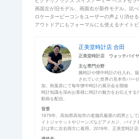
ビクトリノックス スイスアーミー ベストセ
画面左が旧モデル、画面右が新作モデル。比べ
ロケータービーコンをユーザーの声より消せる
アウトドアにもフォーマルにも使えるナイトビ
正美堂時計店 合田
正美堂時計店 ウォッチバイ
主な専門分野
腕時計や懐中時計の仕入れ、
されていた世界の見本市バー
加。秋葉原にて毎年懐中時計の展示会を開催
時計知識を深めお客様に時計の魅力をお伝えするた
動画を配信。
背景
1979年、高知県高知市の老舗呉服屋の四男とし
イトジャケットやジーンズなどアメカジ、バイク
計は常に左右両方に着用。2019年、正美堂時計
連絡先