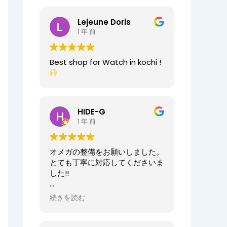
2025/07/25
今日もベルト交換にお伺いしまし
Lejeune Doris
た。店員の方が親切なのに加え、
1 年 前
時計がお好きなのが伝わってきま
すし、寄り添った接客をしてくれ
ましたので、買い物が気持ちよく
Best shop for Watch in kochi !
できました。また、おすすめ通り
交換したベルトもガラッと雰囲気
が変わりましたが、新たな魅力を
発見することができました。好き
と仕事がマッチしたご商売は人の
HIDE-G
心を豊かにするんだなぁと感じ入
1 年 前
りました。ありがとうございま
す。
オメガの整備をお願いしました。
オーナーからの返信
とても丁寧に対応してくださいま
先日はベルト調整のご依頼誠にあ
した!!
りがとうございます。
店内も楽しんでいただけて何より
オーナーからの返信
続きを読む
でございます。
HIDE-G様
またの機会にぜひご来店ください
お世話になっております。