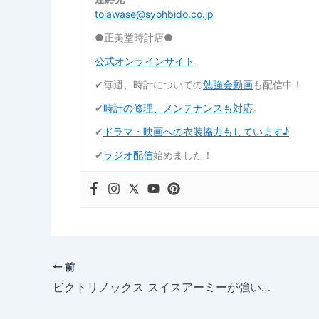
toiawase@syohbido.co.jp
●正美堂時計店●
公式オンラインサイト
✔︎毎週、時計についての
勉強会動画
も配信中！
✔︎
時計の修理、メンテナンスも対応
。
✔︎
ドラマ・映画への衣装協力もしています♪
✔︎
ラジオ配信
始めました！
前
ビクトリノックス スイスアーミーが強いダイバーズウォッチ