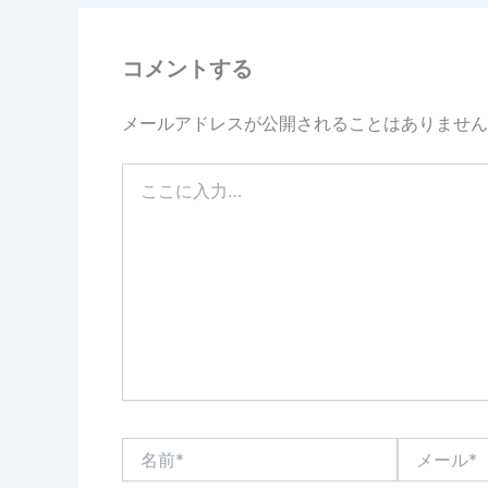
コメントする
メールアドレスが公開されることはありません
こ
こ
に
入
力…
名
メ
前
ー