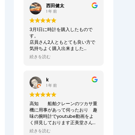
ませ。
西田健太
正美堂時計店でございます。
1 年 前
この度は大切な時計の修理をお任
せいただき誠にありがとうござい
3月1日に時計を購入したもので
ます。
す。
また、嬉しい口コミも誠にありが
店員さん2人ともとても良い方で
とうございます！！
気持ちよく購入出来ました
何度も来ていただき申し訳ござい
ありがとうございました
ませんでした。
続きを読む
オーナーからの返信
今後ともまた修理やオーバーホー
ニシケンTV様、
ル等、永くお付き合いいただけま
k
この度は数ある時計店の中から当
すと幸いです。
1 年 前
店へご来店いただき誠にありがと
どうぞよろしくお願いいたしま
うございました。
す。
また、嬉しいまで、誠に口コミい
高知 船舶クレーンのツカサ重
ただきありがとうございます。
正美堂時計店スタッフ
機に用事があって伺ったおり 趣
味の腕時計でyoutube動画をよ
大切な時計選びにお立ち会いでき
く拝見しております正美堂さん
てとても嬉しかったです
へ 冷やかしで伺ってしまいまし
またベルトのサイズが合わなくな
続きを読む