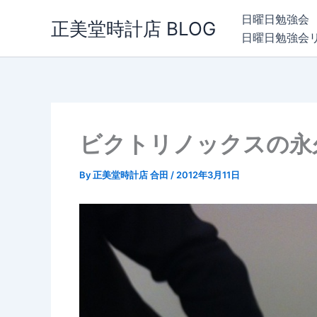
内
日曜日勉強会
正美堂時計店 BLOG
容
日曜日勉強会
を
ス
キ
ッ
プ
ビクトリノックスの永
By
正美堂時計店 合田
/
2012年3月11日