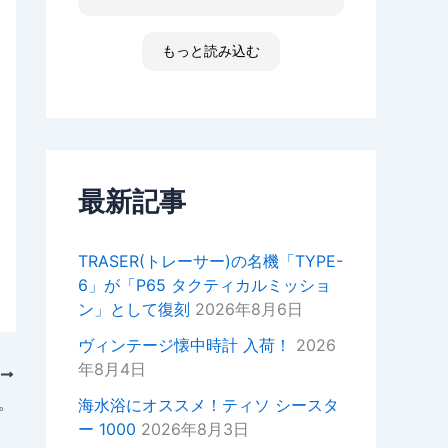
た ゴメンなさい 小心者ですか
ったり、何かあればいつでもお気
らただただ拝見しただけです素敵
軽にご相談ください！
な時間でした
もっと読み込む
高知 あと何回伺う事があるだ
今後ともどうぞよろしくお願いい
ろ 船舶に関わる事が無くなった
たします。
ら 終わりかな 特殊な企業があ
重ねてではございますがこの度は
って大好きな土地です 腕時計
ご来店いただきありがとうござい
安物しか買えないですけど シチ
ました。
ズンの機械が好きですね
セイコーのオートクォーツ 褒め
最新記事
正美堂スタッフ
てもらえた！
オーナーからの返信
TRASER(トレーサー)の名機「TYPE-
k様
6」が「P65 タクティカルミッショ
この度は嬉しい評価をいただき誠
ン」として復刻
2026年8月6日
にありがとうございます。
YouTubeの動画もご覧いただい
ヴィンテージ懐中時計 入荷！
2026
ているとのことで、スタッフ一同
年8月4日
次
大変嬉しい気持ちでございます。
。
海水浴にオススメ！ティソ シースタ
次お越しの際はぜひお話しさせて
ー 1000
2026年8月3日
いただきたいので宜しければお声