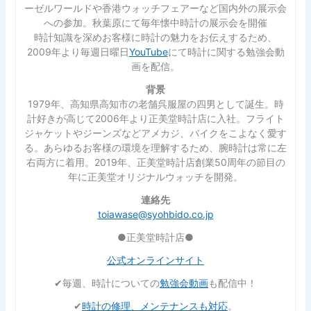
ーゼルワールドや香港ウォッチフェアーなど国内外の展示会
への参加。秋葉原にて毎年懐中時計の展示会を開催
時計知識を深めお客様に時計の魅力をお伝えするため、
2009年より毎週日曜日
YouTube
にて時計に関する勉強会動
画を配信。
背景
1979年、高知県高知市の老舗呉服屋の四男として誕生。時
計好きが高じて2006年より正美堂時計店に入社。フライト
ジャケットやジーンズなどアメカジ、バイクをこよなく愛す
る。あらゆるお客様の環境を理解するため、腕時計は常に左
右両方に着用。2019年、正美堂時計店創業50周年の節目の
年に正美堂オリジナルウォッチを開発。
連絡先
toiawase@syohbido.co.jp
●正美堂時計店●
公式オンラインサイト
✔︎毎週、時計についての
勉強会動画
も配信中！
✔︎
時計の修理、メンテナンスも対応
。