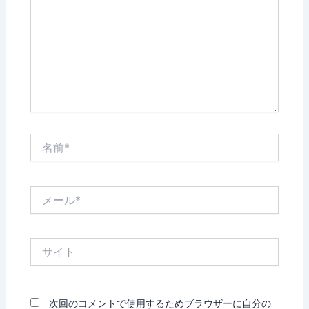
入
力…
名
前
*
メ
ー
ル
*
サ
イ
ト
次回のコメントで使用するためブラウザーに自分の