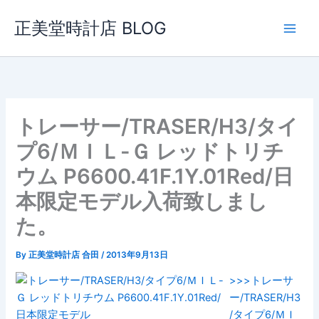
内
正美堂時計店 BLOG
容
を
ス
キ
ッ
プ
トレーサー/TRASER/H3/タイ
プ6/ＭＩＬ-Ｇ レッドトリチ
ウム P6600.41F.1Y.01Red/日
本限定モデル入荷致しまし
た。
By
正美堂時計店 合田
/
2013年9月13日
>>>トレーサ
ー/TRASER/H3
/タイプ6/ＭＩ