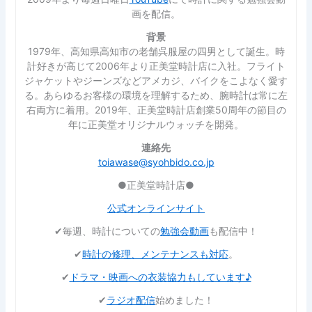
画を配信。
背景
1979年、高知県高知市の老舗呉服屋の四男として誕生。時
計好きが高じて2006年より正美堂時計店に入社。フライト
ジャケットやジーンズなどアメカジ、バイクをこよなく愛す
る。あらゆるお客様の環境を理解するため、腕時計は常に左
右両方に着用。2019年、正美堂時計店創業50周年の節目の
年に正美堂オリジナルウォッチを開発。
連絡先
toiawase@syohbido.co.jp
●正美堂時計店●
公式オンラインサイト
✔︎毎週、時計についての
勉強会動画
も配信中！
✔︎
時計の修理、メンテナンスも対応
。
✔︎
ドラマ・映画への衣装協力もしています♪
✔︎
ラジオ配信
始めました！