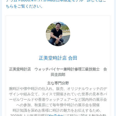
チウム P6600.41F.1Y.01Red/日本限定モデル 詳しくはこ
ちらをご覧ください。
正美堂時計店 合田
正美堂時計店 ウォッチバイヤー兼時計修理三級技能士 合
田圭四郎
主な専門分野
腕時計や懐中時計の仕入れ、販売、オリジナルウォッチのデ
ザインや組み立て。スイスで開催されていた世界の見本市バ
ーゼルワールドや香港ウォッチフェアーなど国内外の展示会
への参加。秋葉原にて毎年懐中時計の展示会を開催
時計知識を深めお客様に時計の魅力をお伝えするため、
2009年より毎週日曜日
YouTube
にて時計に関する勉強会動