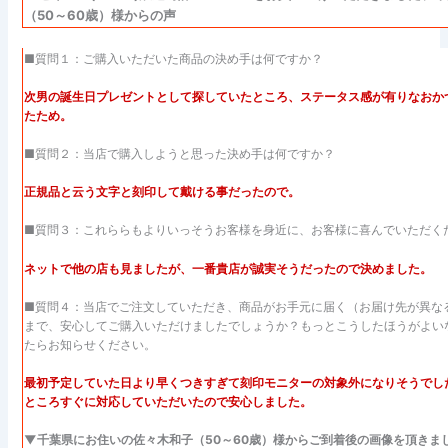
（50～60歳）様からの声
■質問１：ご購入いただいた商品の決め手は何ですか？
次男の誕生日プレゼントとして探していたところ、ステータス感が有りなおか
たため。
■質問２：当店で購入しようと思った決め手は何ですか？
正規品と云う文字と刻印して戴ける事だったので。
■質問３：これららもよりいっそうお客様を身近に、お客様に喜んでいただく
ネットで他の店も見ましたが、一番貴店が誠実そうだったので決めました。
■質問４：当店でご注文していただき、商品がお手元に届く（お届け先が異な
まで、安心してご購入いただけましたでしょうか？もっとこうしたほうがよい
たらお知らせください。
最初予定していた日より早くつきすぎて刻印モニターの対象外になりそうでした
ところすぐに対応していただいたので安心しました。
▼千葉県にお住いの佐々木和子（50～60歳）様からご到着後の画像を頂きま