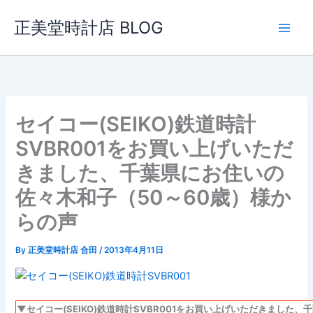
内
正美堂時計店 BLOG
容
を
ス
キ
ッ
プ
セイコー(SEIKO)鉄道時計
SVBR001をお買い上げいただ
きました、千葉県にお住いの
佐々木和子（50～60歳）様か
らの声
By
正美堂時計店 合田
/
2013年4月11日
▼セイコー(SEIKO)鉄道時計SVBR001をお買い上げいただきました