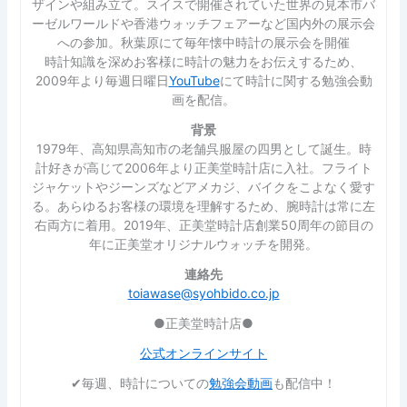
ザインや組み立て。スイスで開催されていた世界の見本市バ
ーゼルワールドや香港ウォッチフェアーなど国内外の展示会
への参加。秋葉原にて毎年懐中時計の展示会を開催
時計知識を深めお客様に時計の魅力をお伝えするため、
2009年より毎週日曜日
YouTube
にて時計に関する勉強会動
画を配信。
背景
1979年、高知県高知市の老舗呉服屋の四男として誕生。時
計好きが高じて2006年より正美堂時計店に入社。フライト
ジャケットやジーンズなどアメカジ、バイクをこよなく愛す
る。あらゆるお客様の環境を理解するため、腕時計は常に左
右両方に着用。2019年、正美堂時計店創業50周年の節目の
年に正美堂オリジナルウォッチを開発。
連絡先
toiawase@syohbido.co.jp
●正美堂時計店●
公式オンラインサイト
✔︎毎週、時計についての
勉強会動画
も配信中！