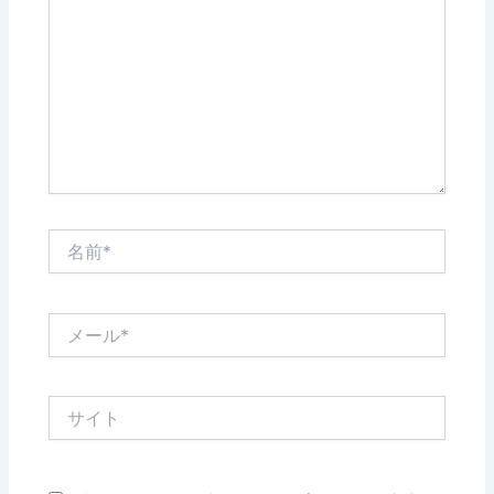
に
入
力…
名
前
*
メ
ー
ル
*
サ
イ
ト