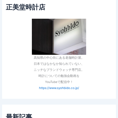
正美堂時計店
高知県の中心街にある老舗時計屋。
日本ではなかなか知られていない、
ニッチなブランドウォッチ専門店。
時計についての勉強会動画を
YouTubeで配信中！
https://www.syohbido.co.jp/
最新記事