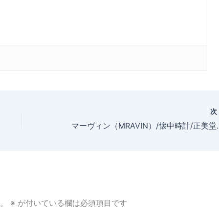
マーヴィン（MRAVIN）/懐中時計/正美堂特別オーダーモデル/手巻き式/オー
。
※
が付いている欄は必須項目です