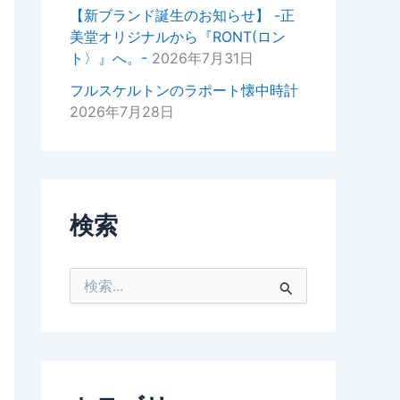
掛けいただけると幸いでございま
【新ブランド誕生のお知らせ】 -正
す。
美堂オリジナルから『RONT(ロン
ト〉』へ。-
2026年7月31日
今後ともどうぞよろしくお願いい
たします。
フルスケルトンのラポート懐中時計
2026年7月28日
正美堂時計店スタッフ
検索
検
索
対
象
: