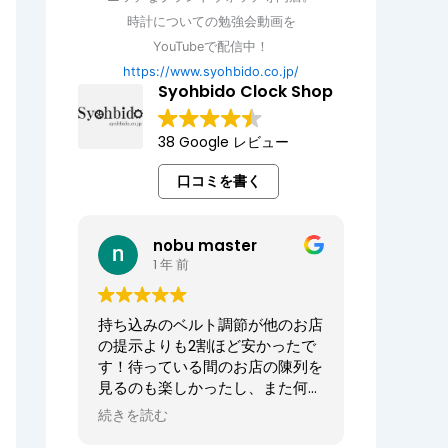
時計についての勉強会動画を
YouTubeで配信中！
https://www.syohbido.co.jp/
Syohbido Clock Shop
38 Google レビュー
口コミを書く
nobu master
1 年 前
持ち込みのベルト調節が他のお店
の提示よりも2割ほど安かったで
す！待っている間のお店の陳列を
見るのも楽しかったし、また何か
あればお願いしたいお店でした。
続きを読む