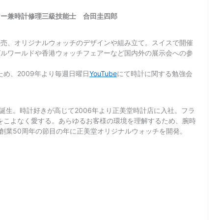
ヤー兼時計修理三級技能士 合田圭四郎
販売、オリジナルウォッチのデザインや組み立て。スイスで開催
ゼルワールドや香港ウォッチフェアーなど国内外の展示会への参
め、2009年より毎週日曜日
YouTube
にて時計に関する勉強会
て誕生。時計好きが高じて2006年より正美堂時計店に入社。フラ
をこよなく愛する。あらゆるお客様の環境を理解するため、腕時
店創業50周年の節目の年に正美堂オリジナルウォッチを開発。