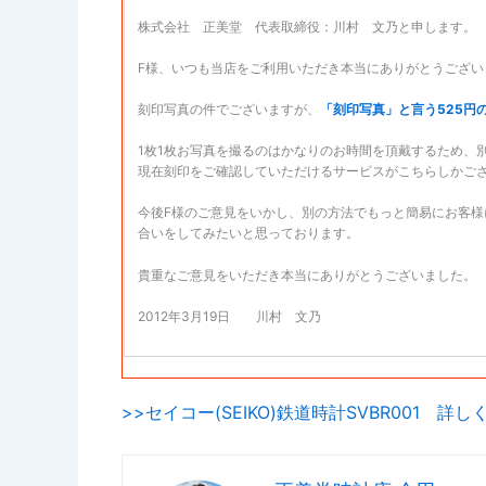
株式会社 正美堂 代表取締役：川村 文乃と申します。
F様、いつも当店をご利用いただき本当にありがとうござい
刻印写真の件でございますが、
「刻印写真」と言う525円
1枚1枚お写真を撮るのはかなりのお時間を頂戴するため、
現在刻印をご確認していただけるサービスがこちらしかご
今後F様のご意見をいかし、別の方法でもっと簡易にお客
合いをしてみたいと思っております。
貴重なご意見をいただき本当にありがとうございました。
2012年3月19日 川村 文乃
>>セイコー(SEIKO)鉄道時計SVBR001 