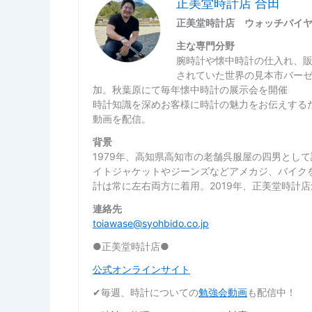
正美堂時計店 合田
正美堂時計店 ウォッチバイ
主な専門分野
腕時計や懐中時計の仕入れ、
されていた世界の見本市バー
加。秋葉原にて毎年懐中時計の展示会を開催
時計知識を深めお客様に時計の魅力をお伝えするた
動画を配信。
背景
1979年、高知県高知市の老舗呉服屋の四男とし
イトジャケットやジーンズなどアメカジ、バイク
計は常に左右両方に着用。2019年、正美堂時計
連絡先
toiawase@syohbido.co.jp
●正美堂時計店●
公式オンラインサイト
✔︎毎週、時計についての
勉強会動画
も配信中！