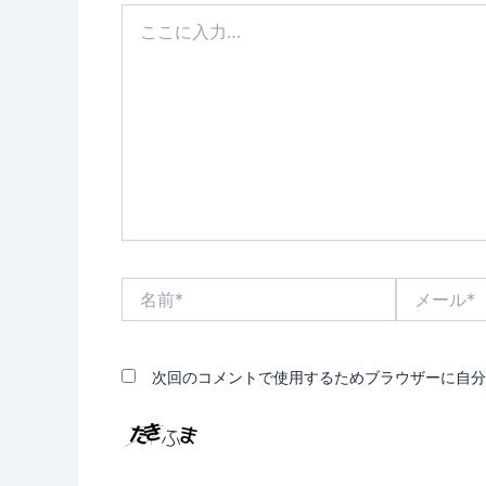
こ
こ
に
入
力…
名
メ
前
ー
*
ル
*
次回のコメントで使用するためブラウザーに自分