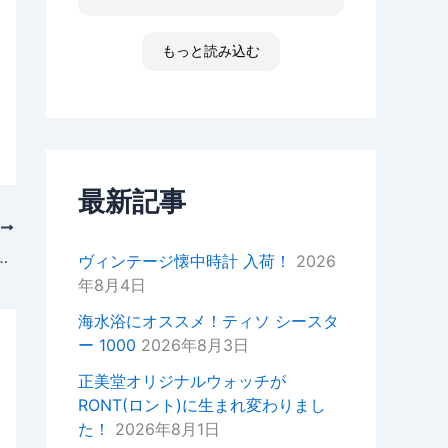
た ゴメンなさい 小心者ですか
ったり、何かあればいつでもお気
らただただ拝見しただけです素敵
軽にご相談ください！
な時間でした
もっと読み込む
高知 あと何回伺う事があるだ
今後ともどうぞよろしくお願いい
ろ 船舶に関わる事が無くなった
たします。
ら 終わりかな 特殊な企業があ
重ねてではございますがこの度は
って大好きな土地です 腕時計
ご来店いただきありがとうござい
安物しか買えないですけど シチ
ました。
ズンの機械が好きですね
セイコーのオートクォーツ 褒め
最新記事
正美堂スタッフ
てもらえた！
次
オーナーからの返信
プンフェイズ/ローマン数字文字盤/M122.14.22.11をお買い上げいただきました、tokuan1（50～60歳）様からの声
ヴィンテージ懐中時計 入荷！
2026
k様
年8月4日
この度は嬉しい評価をいただき誠
にありがとうございます。
海水浴にオススメ！ティソ シースタ
YouTubeの動画もご覧いただい
ー 1000
2026年8月3日
ているとのことで、スタッフ一同
大変嬉しい気持ちでございます。
正美堂オリジナルウォッチが
RONT(ロント)に生まれ変わりまし
次お越しの際はぜひお話しさせて
た！
2026年8月1日
いただきたいので宜しければお声