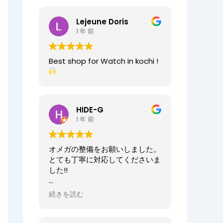
2025/07/25
今日もベルト交換にお伺いしまし
Lejeune Doris
た。店員の方が親切なのに加え、
1 年 前
時計がお好きなのが伝わってきま
すし、寄り添った接客をしてくれ
ましたので、買い物が気持ちよく
Best shop for Watch in kochi !
できました。また、おすすめ通り
交換したベルトもガラッと雰囲気
が変わりましたが、新たな魅力を
発見することができました。好き
と仕事がマッチしたご商売は人の
HIDE-G
心を豊かにするんだなぁと感じ入
1 年 前
りました。ありがとうございま
す。
オメガの整備をお願いしました。
オーナーからの返信
とても丁寧に対応してくださいま
先日はベルト調整のご依頼誠にあ
した!!
りがとうございます。
店内も楽しんでいただけて何より
オーナーからの返信
続きを読む
でございます。
HIDE-G様
またの機会にぜひご来店ください
お世話になっております。