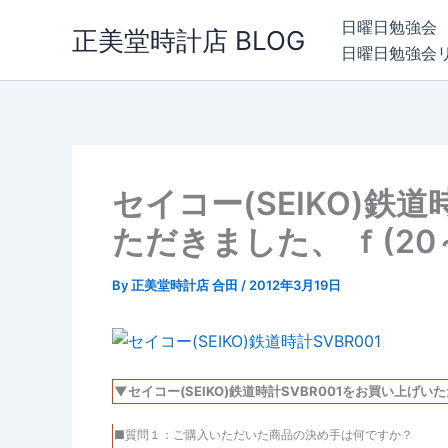
内
日曜日勉強会
正美堂時計店 BLOG
容
日曜日勉強会
を
ス
キ
ッ
プ
セイコー(SEIKO)鉄
ただきました、 ｆ(20
By
正美堂時計店 合田
/
2012年3月19日
▼セイコー(SEIKO)鉄道時計SVBR001をお買い上げい
■質問１：ご購入いただいた商品の決め手は何ですか？