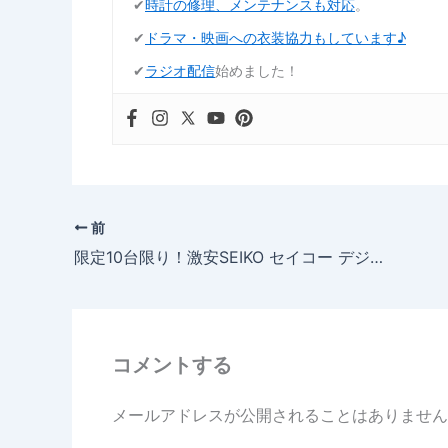
✔︎
時計の修理、メンテナンスも対応
。
✔︎
ドラマ・映画への衣装協力もしています♪
✔︎
ラジオ配信
始めました！
前
限定10台限り！激安SEIKO セイコー デジタル電波クロック 【SQ421B】セール開催中です！！
コメントする
メールアドレスが公開されることはありません