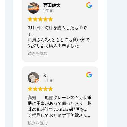
ませ。
西田健太
正美堂時計店でございます。
1 年 前
この度は大切な時計の修理をお任
せいただき誠にありがとうござい
3月1日に時計を購入したもので
ます。
す。
また、嬉しい口コミも誠にありが
店員さん2人ともとても良い方で
とうございます！！
気持ちよく購入出来ました
何度も来ていただき申し訳ござい
ありがとうございました
ませんでした。
続きを読む
オーナーからの返信
今後ともまた修理やオーバーホー
ニシケンTV様、
ル等、永くお付き合いいただけま
k
この度は数ある時計店の中から当
すと幸いです。
1 年 前
店へご来店いただき誠にありがと
どうぞよろしくお願いいたしま
うございました。
す。
また、嬉しいまで、誠に口コミい
高知 船舶クレーンのツカサ重
ただきありがとうございます。
正美堂時計店スタッフ
機に用事があって伺ったおり 趣
味の腕時計でyoutube動画をよ
大切な時計選びにお立ち会いでき
く拝見しております正美堂さん
てとても嬉しかったです
へ 冷やかしで伺ってしまいまし
またベルトのサイズが合わなくな
続きを読む