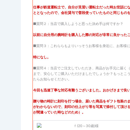
仕事が鉄道運転士で、自分が見習い運転士だった時お世話に
ととなったので、会社貸与で普段使っていたものと同じもの
■質問２：当店で購入しようと思った決め手は何ですか？
以前に自分用の腕時計を購入した際の対応が非常に良かった
■質問３：これららもよりいっそうお客様を身近に、お客様
特になし。
■質問４：当店でご注文していただき、商品がお手元に届く
まで、安心してご購入いただけましたでしょうか？もっとこ
たらお知らせください。
今回も迅速丁寧な対応有難うございました。おかげさまで良
贈り物の時計に刻印を打つ場合、届いた商品をギフト包装の
がわからないので、刻印の仕上がり等を写真で添付して頂け
が間違っていた時などのため）。
ｆ(20～30歳)様