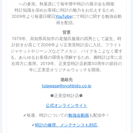
への参加。秋葉原にて毎年懐中時計の展示会を開催
時計知識を深めお客様に時計の魅力をお伝えするため、
2009年より毎週日曜日
YouTube
にて時計に関する勉強会動
画を配信。
背景
1979年、高知県高知市の老舗呉服屋の四男として誕生。時
計好きが高じて2006年より正美堂時計店に入社。フライト
ジャケットやジーンズなどアメカジ、バイクをこよなく愛す
る。あらゆるお客様の環境を理解するため、腕時計は常に左
右両方に着用。2019年、正美堂時計店創業50周年の節目の
年に正美堂オリジナルウォッチを開発。
連絡先
toiawase@syohbido.co.jp
●正美堂時計店●
公式オンラインサイト
✔︎毎週、時計についての
勉強会動画
も配信中！
✔︎
時計の修理、メンテナンスも対応
。