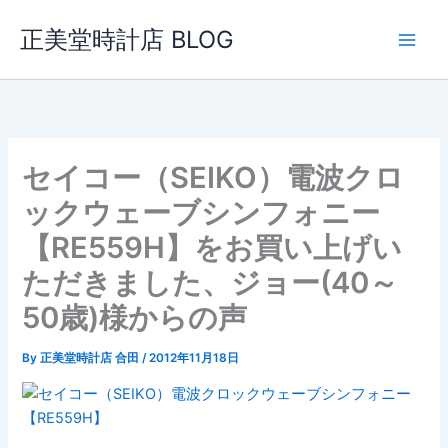
内
正美堂時計店 BLOG
容
を
ス
キ
ッ
プ
セイコー（SEIKO）電波クロ
ックウェーブシンフォニー
【RE559H】をお買い上げい
ただきました、ジョー(40～
50歳)様からの声
By
正美堂時計店 合田
/
2012年11月18日