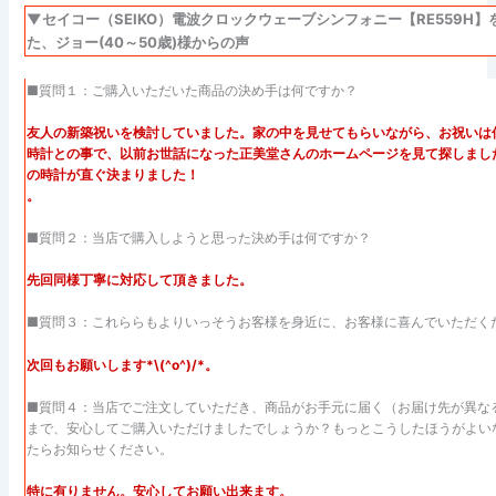
▼セイコー（SEIKO）電波クロックウェーブシンフォニー【RE559H
た、ジョー(40～50歳)様からの声
■質問１：ご購入いただいた商品の決め手は何ですか？
友人の新築祝いを検討していました。家の中を見せてもらいながら、お祝いは
時計との事で、以前お世話になった正美堂さんのホームページを見て探しまし
の時計が直ぐ決まりました！
。
■質問２：当店で購入しようと思った決め手は何ですか？
先回同様丁寧に対応して頂きました。
■質問３：これららもよりいっそうお客様を身近に、お客様に喜んでいただく
次回もお願いします*\(^o^)/*。
■質問４：当店でご注文していただき、商品がお手元に届く（お届け先が異な
まで、安心してご購入いただけましたでしょうか？もっとこうしたほうがよい
たらお知らせください。
特に有りません。安心してお願い出来ます。