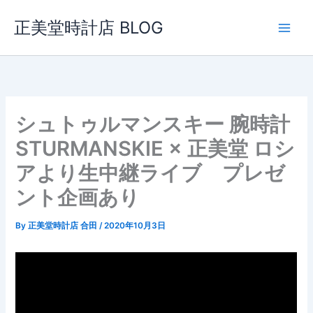
内
正美堂時計店 BLOG
容
を
ス
キ
ッ
プ
シュトゥルマンスキー 腕時計
STURMANSKIE × 正美堂 ロシ
アより生中継ライブ プレゼ
ント企画あり
By
正美堂時計店 合田
/
2020年10月3日