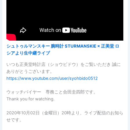
シュトゥルマンスキー 腕時計 STURMANSKIE × 正美堂 ロ
シアより生中継ライブ
いつも正美堂時計店（ショウビドウ）をご覧いただき 誠に
ありがとうございます。
https://www.youtube.com/user/syohbido0512
ウォッチバイヤー 専務こと合田圭四郎です。
Thank you for watching.
2020年10月02日（金曜日）20時より、ライブ配信のお知ら
せです。