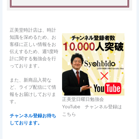
正美堂時計店は、時計
知識を深めるため、お
客様に正しい情報をお
伝えするため、週1度時
計に関する勉強会を行
っております。
また、新商品入荷な
ど、ライブ配信にて情
報をお届けしておりま
正美堂日曜日勉強会
す。
YouTube チャンネル登録は
こちら
チャンネル登録お待ち
しております。