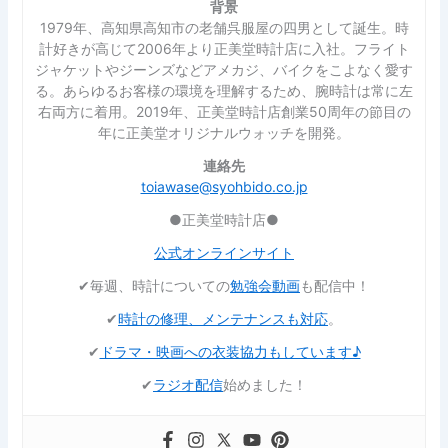
背景
1979年、高知県高知市の老舗呉服屋の四男として誕生。時
計好きが高じて2006年より正美堂時計店に入社。フライト
ジャケットやジーンズなどアメカジ、バイクをこよなく愛す
る。あらゆるお客様の環境を理解するため、腕時計は常に左
右両方に着用。2019年、正美堂時計店創業50周年の節目の
年に正美堂オリジナルウォッチを開発。
連絡先
toiawase@syohbido.co.jp
●正美堂時計店●
公式オンラインサイト
✔︎毎週、時計についての
勉強会動画
も配信中！
✔︎
時計の修理、メンテナンスも対応
。
✔︎
ドラマ・映画への衣装協力もしています♪
✔︎
ラジオ配信
始めました！