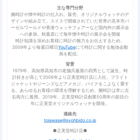
主な専門分野
腕時計や懐中時計の仕入れ、販売、オリジナルウォッチのデ
ザインや組み立て。スイスで開催されていた世界の見本市バ
ーゼルワールドや香港ウォッチフェアーなど国内外の展示会
への参加。秋葉原にて毎年懐中時計の展示会を開催
時計知識を深めお客様に時計の魅力をお伝えするため、
2009年より毎週日曜日
YouTube
にて時計に関する勉強会動
画を配信。
背景
1979年、高知県高知市の老舗呉服屋の四男として誕生。時
計好きが高じて2006年より正美堂時計店に入社。フライト
ジャケットやジーンズなどアメカジ、バイクをこよなく愛す
る。あらゆるお客様の環境を理解するため、腕時計は常に左
右両方に着用。2019年、正美堂時計店創業50周年の節目の
年に正美堂オリジナルウォッチを開発。
連絡先
toiawase@syohbido.co.jp
●正美堂時計店●