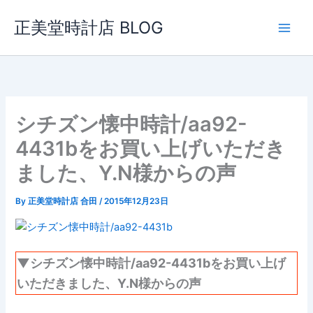
内
正美堂時計店 BLOG
容
を
ス
キ
ッ
プ
シチズン懐中時計/aa92-
4431bをお買い上げいただき
ました、Y.N様からの声
By
正美堂時計店 合田
/
2015年12月23日
▼シチズン懐中時計/aa92-4431bをお買い上げ
いただきました、Y.N様からの声