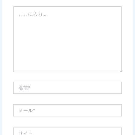
こ
こ
に
入
力…
名
前
*
メ
ー
ル
*
サ