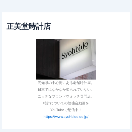
正美堂時計店
高知県の中心街にある老舗時計屋。
日本ではなかなか知られていない、
ニッチなブランドウォッチ専門店。
時計についての勉強会動画を
YouTubeで配信中！
https://www.syohbido.co.jp/