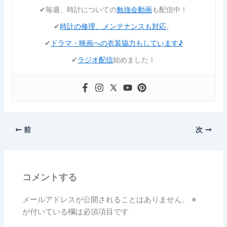
✔︎毎週、時計についての
勉強会動画
も配信中！
✔︎
時計の修理、メンテナンスも対応
。
✔︎
ドラマ・映画への衣装協力もしています♪
✔︎
ラジオ配信
始めました！
前
次
コメントする
メールアドレスが公開されることはありません。
※
が付いている欄は必須項目です