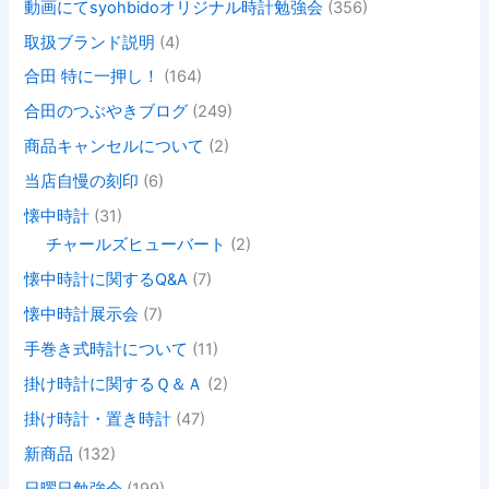
動画にてsyohbidoオリジナル時計勉強会
(356)
取扱ブランド説明
(4)
合田 特に一押し！
(164)
合田のつぶやきブログ
(249)
商品キャンセルについて
(2)
当店自慢の刻印
(6)
懐中時計
(31)
チャールズヒューバート
(2)
懐中時計に関するQ&A
(7)
懐中時計展示会
(7)
手巻き式時計について
(11)
掛け時計に関するＱ＆Ａ
(2)
掛け時計・置き時計
(47)
新商品
(132)
日曜日勉強会
(199)