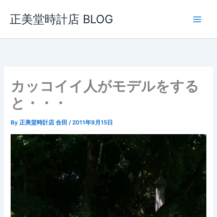
内
正美堂時計店 BLOG
容
を
ス
キ
ッ
プ
カッコイイ人がモデルをする
と・・・
By
正美堂時計店 合田
/
2011年9月15日