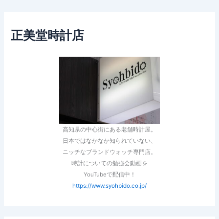
正美堂時計店
高知県の中心街にある老舗時計屋。
日本ではなかなか知られていない、
ニッチなブランドウォッチ専門店。
時計についての勉強会動画を
YouTubeで配信中！
https://www.syohbido.co.jp/