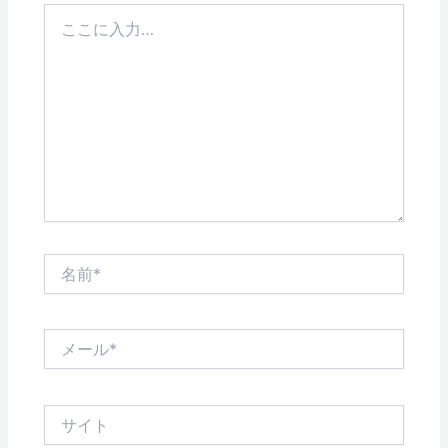
こ
こ
に
入
力…
名
前
*
メ
ー
ル
*
サ
イ