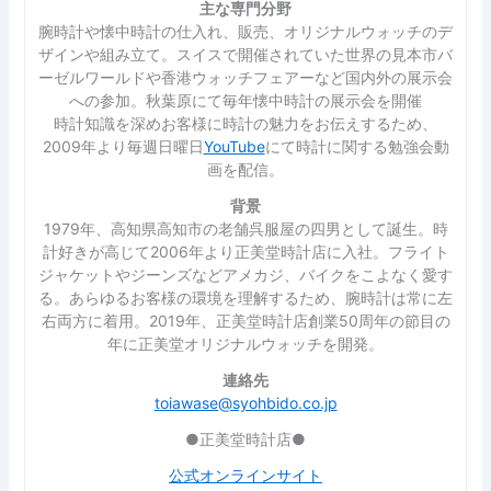
主な専門分野
腕時計や懐中時計の仕入れ、販売、オリジナルウォッチのデ
ザインや組み立て。スイスで開催されていた世界の見本市バ
ーゼルワールドや香港ウォッチフェアーなど国内外の展示会
への参加。秋葉原にて毎年懐中時計の展示会を開催
時計知識を深めお客様に時計の魅力をお伝えするため、
2009年より毎週日曜日
YouTube
にて時計に関する勉強会動
画を配信。
背景
1979年、高知県高知市の老舗呉服屋の四男として誕生。時
計好きが高じて2006年より正美堂時計店に入社。フライト
ジャケットやジーンズなどアメカジ、バイクをこよなく愛す
る。あらゆるお客様の環境を理解するため、腕時計は常に左
右両方に着用。2019年、正美堂時計店創業50周年の節目の
年に正美堂オリジナルウォッチを開発。
連絡先
toiawase@syohbido.co.jp
●正美堂時計店●
公式オンラインサイト