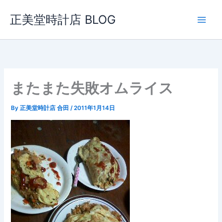
内
正美堂時計店 BLOG
容
を
ス
キ
ッ
プ
またまた失敗オムライス
By
正美堂時計店 合田
/
2011年1月14日