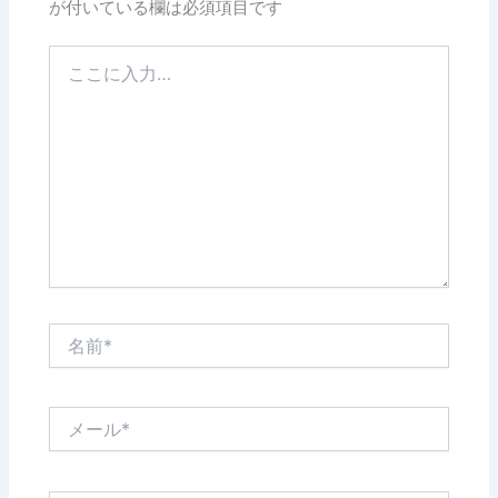
が付いている欄は必須項目です
こ
こ
に
入
力…
名
前
*
メ
ー
ル
*