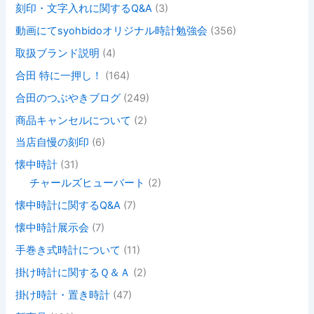
刻印・文字入れに関するQ&A
(3)
動画にてsyohbidoオリジナル時計勉強会
(356)
取扱ブランド説明
(4)
合田 特に一押し！
(164)
合田のつぶやきブログ
(249)
商品キャンセルについて
(2)
当店自慢の刻印
(6)
懐中時計
(31)
チャールズヒューバート
(2)
懐中時計に関するQ&A
(7)
懐中時計展示会
(7)
手巻き式時計について
(11)
掛け時計に関するＱ＆Ａ
(2)
掛け時計・置き時計
(47)