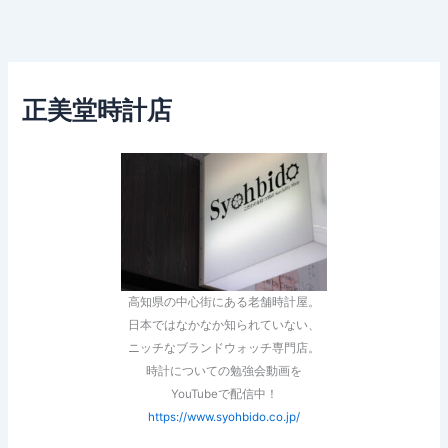
正美堂時計店
高知県の中心街にある老舗時計屋。
日本ではなかなか知られていない、
ニッチなブランドウォッチ専門店。
時計についての勉強会動画を
YouTubeで配信中！
https://www.syohbido.co.jp/