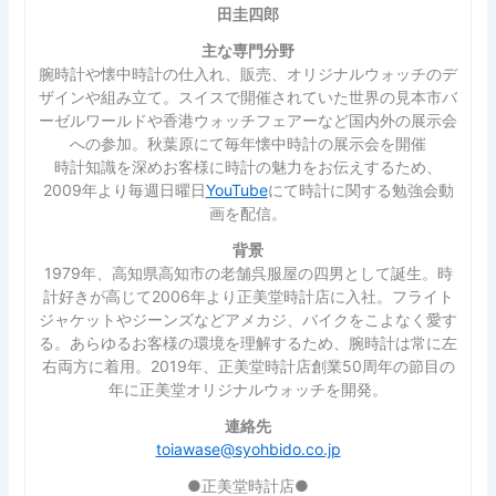
田圭四郎
主な専門分野
腕時計や懐中時計の仕入れ、販売、オリジナルウォッチのデ
ザインや組み立て。スイスで開催されていた世界の見本市バ
ーゼルワールドや香港ウォッチフェアーなど国内外の展示会
への参加。秋葉原にて毎年懐中時計の展示会を開催
時計知識を深めお客様に時計の魅力をお伝えするため、
2009年より毎週日曜日
YouTube
にて時計に関する勉強会動
画を配信。
背景
1979年、高知県高知市の老舗呉服屋の四男として誕生。時
計好きが高じて2006年より正美堂時計店に入社。フライト
ジャケットやジーンズなどアメカジ、バイクをこよなく愛す
る。あらゆるお客様の環境を理解するため、腕時計は常に左
右両方に着用。2019年、正美堂時計店創業50周年の節目の
年に正美堂オリジナルウォッチを開発。
連絡先
toiawase@syohbido.co.jp
●正美堂時計店●