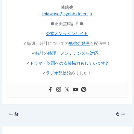
連絡先
toiawase@syohbido.co.jp
●正美堂時計店●
公式オンラインサイト
✔︎毎週、時計についての
勉強会動画
も配信中！
✔︎
時計の修理、メンテナンスも対応
。
✔︎
ドラマ・映画への衣装協力もしています♪
✔︎
ラジオ配信
始めました！
前
次