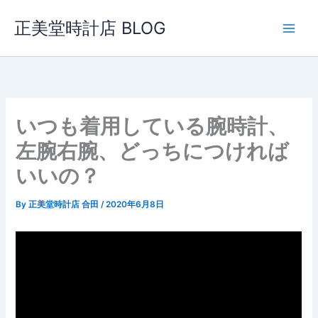
内
正美堂時計店 BLOG
容
を
ス
キ
ッ
プ
いつも着用している腕時計、
左腕右腕、どっちにつければ
いいの？
By
正美堂時計店 合田
/
2020年6月8日