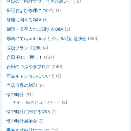
今日の「時計ツウ」で何が悪い！
(18)
保証および修理について
(1)
修理に関するQ&A
(1)
刻印・文字入れに関するQ&A
(3)
動画にてsyohbidoオリジナル時計勉強会
(356)
取扱ブランド説明
(4)
合田 特に一押し！
(164)
合田のつぶやきブログ
(249)
商品キャンセルについて
(2)
当店自慢の刻印
(6)
懐中時計
(31)
チャールズヒューバート
(2)
懐中時計に関するQ&A
(7)
懐中時計展示会
(7)
手巻き式時計について
(11)