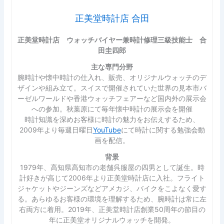
正美堂時計店 合田
正美堂時計店 ウォッチバイヤー兼時計修理三級技能士 合
田圭四郎
主な専門分野
腕時計や懐中時計の仕入れ、販売、オリジナルウォッチのデ
ザインや組み立て。スイスで開催されていた世界の見本市バ
ーゼルワールドや香港ウォッチフェアーなど国内外の展示会
への参加。秋葉原にて毎年懐中時計の展示会を開催
時計知識を深めお客様に時計の魅力をお伝えするため、
2009年より毎週日曜日
YouTube
にて時計に関する勉強会動
画を配信。
背景
1979年、高知県高知市の老舗呉服屋の四男として誕生。時
計好きが高じて2006年より正美堂時計店に入社。フライト
ジャケットやジーンズなどアメカジ、バイクをこよなく愛す
る。あらゆるお客様の環境を理解するため、腕時計は常に左
右両方に着用。2019年、正美堂時計店創業50周年の節目の
年に正美堂オリジナルウォッチを開発。