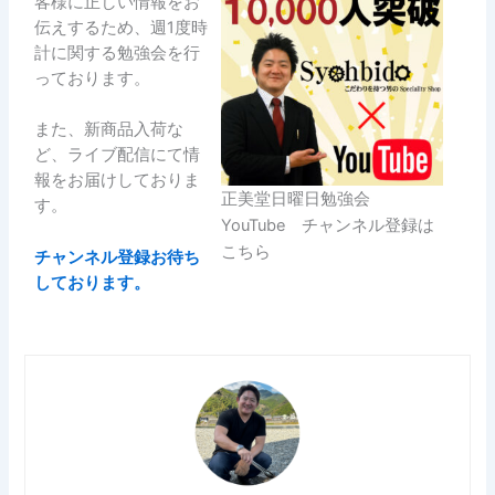
客様に正しい情報をお
伝えするため、週1度時
計に関する勉強会を行
っております。
また、新商品入荷な
ど、ライブ配信にて情
報をお届けしておりま
正美堂日曜日勉強会
す。
YouTube チャンネル登録は
こちら
チャンネル登録お待ち
しております。