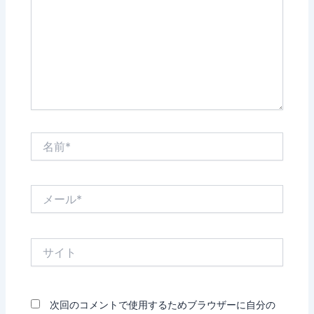
入
力…
名
前
*
メ
ー
ル
*
サ
イ
ト
次回のコメントで使用するためブラウザーに自分の