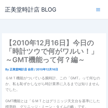
内
正美堂時計店 BLOG
容
を
ス
キ
ッ
プ
【2010年12月16日】今日の
「時計ツウで何がワルい！」
～GMT機能って何？編～
By
正美堂時計店 合田
/
2010年12月16日
ＧＭＴ機能がついている腕時計、この「GMT」って何なの
か、私も恥ずかしながら時計業界に入るまでは知りません
でした。
GMT機能とは「ＧＭＴとはグリニッジ天文台を基準にした
標準時、グリニッジ・ミーン・タイムの略」です。