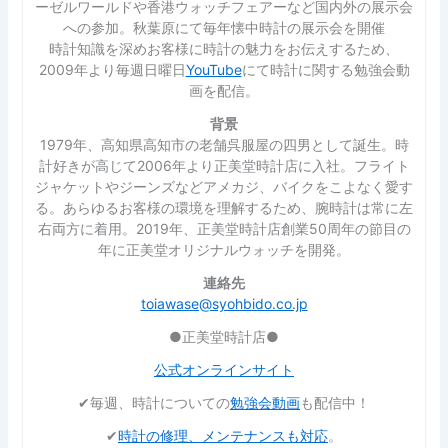
ーゼルワールドや香港ウォッチフェアーなど国内外の展示会
への参加。秋葉原にて毎年懐中時計の展示会を開催
時計知識を深めお客様に時計の魅力をお伝えするため、
2009年より毎週日曜日
YouTube
にて時計に関する勉強会動
画を配信。
背景
1979年、高知県高知市の老舗呉服屋の四男として誕生。時
計好きが高じて2006年より正美堂時計店に入社。フライト
ジャケットやジーンズなどアメカジ、バイクをこよなく愛す
る。あらゆるお客様の環境を理解するため、腕時計は常に左
右両方に着用。2019年、正美堂時計店創業50周年の節目の
年に正美堂オリジナルウォッチを開発。
連絡先
toiawase@syohbido.co.jp
●正美堂時計店●
公式オンラインサイト
✔︎毎週、時計についての
勉強会動画
も配信中！
✔︎
時計の修理、メンテナンスも対応
。