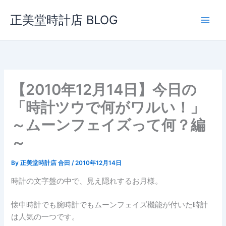
内
正美堂時計店 BLOG
容
を
ス
キ
ッ
プ
【2010年12月14日】今日の
「時計ツウで何がワルい！」
～ムーンフェイズって何？編
～
By
正美堂時計店 合田
/
2010年12月14日
時計の文字盤の中で、見え隠れするお月様。
懐中時計でも腕時計でもムーンフェイズ機能が付いた時計
は人気の一つです。