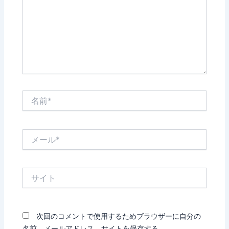
力…
名
前
*
メ
ー
ル
*
サ
イ
ト
次回のコメントで使用するためブラウザーに自分の
名前、メールアドレス、サイトを保存する。