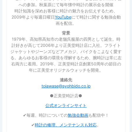
への参加。秋葉原にて毎年懐中時計の展示会を開催
時計知識を深めお客様に時計の魅力をお伝えするため、
2009年より毎週日曜日
YouTube
にて時計に関する勉強会動
画を配信。
背景
1979年、高知県高知市の老舗呉服屋の四男として誕生。時
計好きが高じて2006年より正美堂時計店に入社。フライト
ジャケットやジーンズなどアメカジ、バイクをこよなく愛す
る。あらゆるお客様の環境を理解するため、腕時計は常に左
右両方に着用。2019年、正美堂時計店創業50周年の節目の
年に正美堂オリジナルウォッチを開発。
連絡先
toiawase@syohbido.co.jp
●正美堂時計店●
公式オンラインサイト
✔︎毎週、時計についての
勉強会動画
も配信中！
✔︎
時計の修理、メンテナンスも対応
。