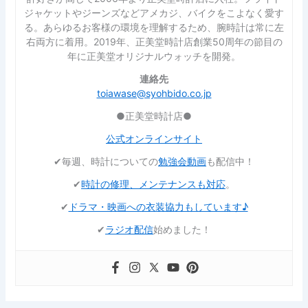
ジャケットやジーンズなどアメカジ、バイクをこよなく愛す
る。あらゆるお客様の環境を理解するため、腕時計は常に左
右両方に着用。2019年、正美堂時計店創業50周年の節目の
年に正美堂オリジナルウォッチを開発。
連絡先
toiawase@syohbido.co.jp
●正美堂時計店●
公式オンラインサイト
✔︎毎週、時計についての
勉強会動画
も配信中！
✔︎
時計の修理、メンテナンスも対応
。
✔︎
ドラマ・映画への衣装協力もしています♪
✔︎
ラジオ配信
始めました！