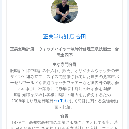
正美堂時計店 合田
正美堂時計店 ウォッチバイヤー兼時計修理三級技能士 合
田圭四郎
主な専門分野
腕時計や懐中時計の仕入れ、販売、オリジナルウォッチのデ
ザインや組み立て。スイスで開催されていた世界の見本市バ
ーゼルワールドや香港ウォッチフェアーなど国内外の展示会
への参加。秋葉原にて毎年懐中時計の展示会を開催
時計知識を深めお客様に時計の魅力をお伝えするため、
2009年より毎週日曜日
YouTube
にて時計に関する勉強会動
画を配信。
背景
1979年、高知県高知市の老舗呉服屋の四男として誕生。時
計好きが高じて2006年より正美堂時計店に入社。フライト