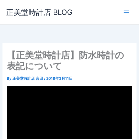
内
正美堂時計店 BLOG
容
を
ス
キ
ッ
プ
【正美堂時計店】防水時計の
表記について
By
正美堂時計店 合田
/
2018年3月11日