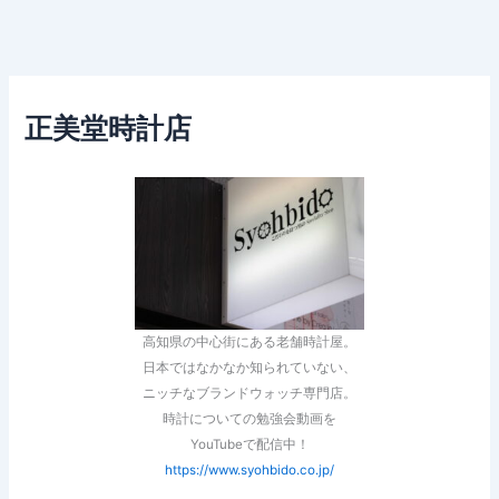
正美堂時計店
高知県の中心街にある老舗時計屋。
日本ではなかなか知られていない、
ニッチなブランドウォッチ専門店。
時計についての勉強会動画を
YouTubeで配信中！
https://www.syohbido.co.jp/