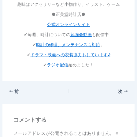
趣味はアクセサリーなど小物作り、イラスト、ゲーム
●正美堂時計店●
公式オンラインサイト
✔︎毎週、時計についての
勉強会動画
も配信中！
✔︎
時計の修理、メンテナンスも対応
。
✔︎
ドラマ・映画への衣装協力もしています♪
✔︎
ラジオ配信
始めました！
前
次
コメントする
メールアドレスが公開されることはありません。
※