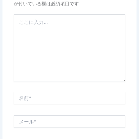
が付いている欄は必須項目です
こ
こ
に
入
力…
名
前
*
メ
ー
ル
*