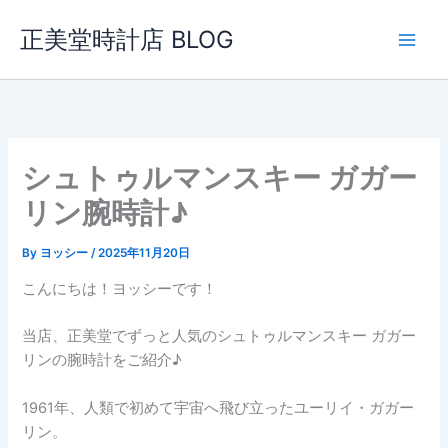
内
正美堂時計店 BLOG
容
を
ス
キ
ッ
プ
シュトゥルマンスキー ガガー
リン腕時計♪
By
ヨッシー
/
2025年11月20日
こんにちは！ヨッシーです！
当店、正美堂でずっと人気のシュトゥルマンスキー ガガー
リンの腕時計をご紹介♪
1961年、人類で初めて宇宙へ飛び立ったユーリイ・ガガー
リン。