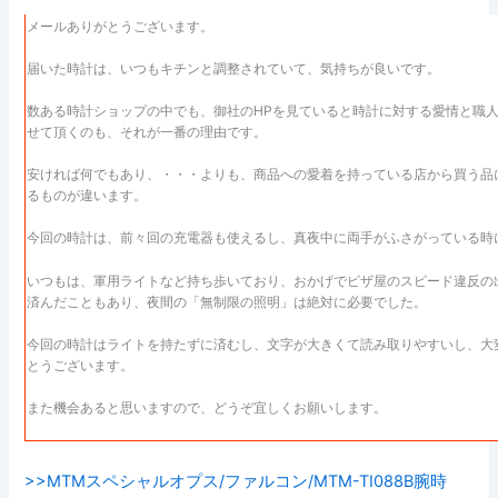
メールありがとうございます。
届いた時計は、いつもキチンと調整されていて、気持ちが良いです。
数ある時計ショップの中でも、御社のHPを見ていると時計に対する愛情と職
せて頂くのも、それが一番の理由です。
安ければ何でもあり、・・・よりも、商品への愛着を持っている店から買う品
るものが違います。
今回の時計は、前々回の充電器も使えるし、真夜中に両手がふさがっている時
いつもは、軍用ライトなど持ち歩いており、おかげでピザ屋のスピード違反の
済んだこともあり、夜間の「無制限の照明」は絶対に必要でした。
今回の時計はライトを持たずに済むし、文字が大きくて読み取りやすいし、大
とうございます。
また機会あると思いますので、どうぞ宜しくお願いします。
>>MTMスペシャルオプス/ファルコン/MTM-TI088B腕時