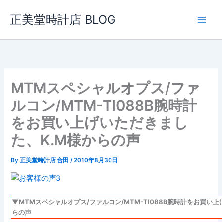
内
正美堂時計店 BLOG
容
を
ス
キ
ッ
プ
MTMスペシャルオプス/ファ
ルコン/MTM-TI088B腕時計
をお買い上げいただきまし
た、K.M様からの声
By
正美堂時計店 合田
/
2010年8月30日
▼MTMスペシャルオプス/ファルコン/MTM-TI088B腕時計をお買い
らの声