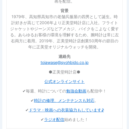
画を配信。
背景
1979年、高知県高知市の老舗呉服屋の四男として誕生。時
計好きが高じて2006年より正美堂時計店に入社。フライト
ジャケットやジーンズなどアメカジ、バイクをこよなく愛す
る。あらゆるお客様の環境を理解するため、腕時計は常に左
右両方に着用。2019年、正美堂時計店創業50周年の節目の
年に正美堂オリジナルウォッチを開発。
連絡先
toiawase@syohbido.co.jp
●正美堂時計店●
公式オンラインサイト
✔︎毎週、時計についての
勉強会動画
も配信中！
✔︎
時計の修理、メンテナンスも対応
。
✔︎
ドラマ・映画への衣装協力もしています♪
✔︎
ラジオ配信
始めました！