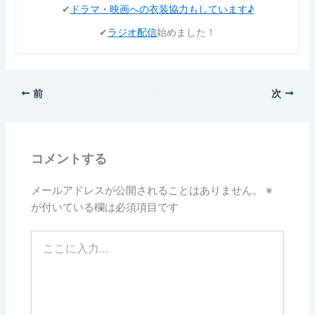
✔︎
ドラマ・映画への衣装協力もしています♪
✔︎
ラジオ配信
始めました！
前
次
コメントする
メールアドレスが公開されることはありません。
※
が付いている欄は必須項目です
こ
こ
に
入
力…