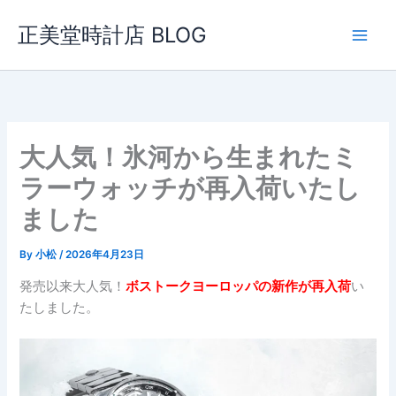
内
正美堂時計店 BLOG
容
を
ス
キ
ッ
プ
大人気！氷河から生まれたミ
ラーウォッチが再入荷いたし
ました
By
小松
/
2026年4月23日
発売以来大人気！
ボストークヨーロッパの新作が再入荷
い
たしました。