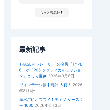
た ゴメンなさい 小心者ですか
ったり、何かあればいつでもお気
らただただ拝見しただけです素敵
軽にご相談ください！
な時間でした
もっと読み込む
高知 あと何回伺う事があるだ
今後ともどうぞよろしくお願いい
ろ 船舶に関わる事が無くなった
たします。
ら 終わりかな 特殊な企業があ
重ねてではございますがこの度は
って大好きな土地です 腕時計
ご来店いただきありがとうござい
安物しか買えないですけど シチ
ました。
ズンの機械が好きですね
セイコーのオートクォーツ 褒め
最新記事
正美堂スタッフ
てもらえた！
オーナーからの返信
TRASER(トレーサー)の名機「TYPE-
k様
6」が「P65 タクティカルミッショ
この度は嬉しい評価をいただき誠
ン」として復刻
2026年8月6日
にありがとうございます。
YouTubeの動画もご覧いただい
ヴィンテージ懐中時計 入荷！
2026
ているとのことで、スタッフ一同
年8月4日
大変嬉しい気持ちでございます。
海水浴にオススメ！ティソ シースタ
次お越しの際はぜひお話しさせて
ー 1000
2026年8月3日
いただきたいので宜しければお声