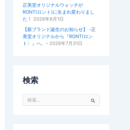
掛けいただけると幸いでございま
正美堂オリジナルウォッチが
す。
RONT(ロント)に生まれ変わりまし
た！
2026年8月1日
今後ともどうぞよろしくお願いい
たします。
【新ブランド誕生のお知らせ】 -正
美堂オリジナルから『RONT(ロン
正美堂時計店スタッフ
ト〉』へ。-
2026年7月31日
検索
検
索
対
象
: