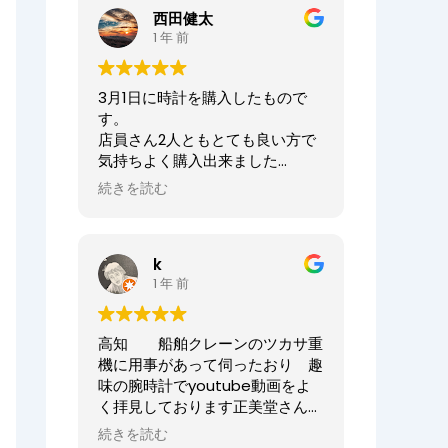
ませ。
西田健太
正美堂時計店でございます。
1 年 前
この度は大切な時計の修理をお任
せいただき誠にありがとうござい
3月1日に時計を購入したもので
ます。
す。
また、嬉しい口コミも誠にありが
店員さん2人ともとても良い方で
とうございます！！
気持ちよく購入出来ました
何度も来ていただき申し訳ござい
ありがとうございました
ませんでした。
続きを読む
オーナーからの返信
今後ともまた修理やオーバーホー
ニシケンTV様、
ル等、永くお付き合いいただけま
k
この度は数ある時計店の中から当
すと幸いです。
1 年 前
店へご来店いただき誠にありがと
どうぞよろしくお願いいたしま
うございました。
す。
また、嬉しいまで、誠に口コミい
高知 船舶クレーンのツカサ重
ただきありがとうございます。
正美堂時計店スタッフ
機に用事があって伺ったおり 趣
味の腕時計でyoutube動画をよ
大切な時計選びにお立ち会いでき
く拝見しております正美堂さん
てとても嬉しかったです
へ 冷やかしで伺ってしまいまし
またベルトのサイズが合わなくな
続きを読む