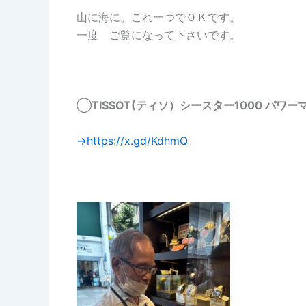
山に海に。これ一つでＯＫです。
一度 ご覧になって下さいです。
◯
TISSOT(ティソ）シースター1000 パワーマティ
→https://x.gd/KdhmQ