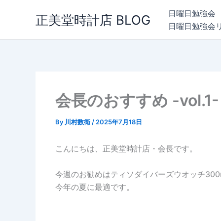
内
日曜日勉強会
正美堂時計店 BLOG
容
日曜日勉強会
を
ス
キ
ッ
プ
会長のおすすめ -vol.1-
By
川村数衛
/
2025年7月18日
こんにちは、正美堂時計店・会長です。
今週のお勧めはティソダイバーズウオッチ300
今年の夏に最適です。