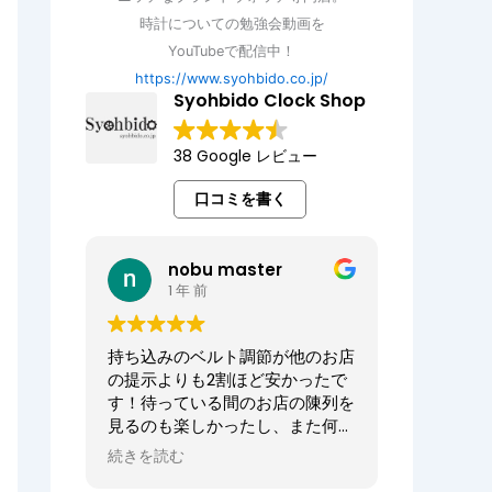
時計についての勉強会動画を
YouTubeで配信中！
https://www.syohbido.co.jp/
Syohbido Clock Shop
38 Google レビュー
口コミを書く
nobu master
1 年 前
持ち込みのベルト調節が他のお店
の提示よりも2割ほど安かったで
す！待っている間のお店の陳列を
見るのも楽しかったし、また何か
あればお願いしたいお店でした。
続きを読む