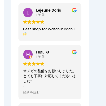
2025/07/25
今日もベルト交換にお伺いしまし
Lejeune Doris
た。店員の方が親切なのに加え、
1 年 前
時計がお好きなのが伝わってきま
すし、寄り添った接客をしてくれ
ましたので、買い物が気持ちよく
Best shop for Watch in kochi !
できました。また、おすすめ通り
交換したベルトもガラッと雰囲気
が変わりましたが、新たな魅力を
発見することができました。好き
と仕事がマッチしたご商売は人の
HIDE-G
心を豊かにするんだなぁと感じ入
1 年 前
りました。ありがとうございま
す。
オメガの整備をお願いしました。
オーナーからの返信
とても丁寧に対応してくださいま
先日はベルト調整のご依頼誠にあ
した!!
りがとうございます。
店内も楽しんでいただけて何より
オーナーからの返信
続きを読む
でございます。
HIDE-G様
またの機会にぜひご来店ください
お世話になっております。