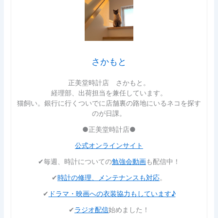
さかもと
正美堂時計店 さかもと。
経理部、出荷担当を兼任しています。
猫飼い。銀行に行くついでに店舗裏の路地にいるネコを探す
のが日課。
●正美堂時計店●
公式オンラインサイト
✔︎毎週、時計についての
勉強会動画
も配信中！
✔︎
時計の修理、メンテナンスも対応
。
✔︎
ドラマ・映画への衣装協力もしています♪
✔︎
ラジオ配信
始めました！