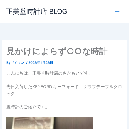
内
正美堂時計店 BLOG
容
を
ス
キ
ッ
プ
見かけによらず○○な時計
By
さかもと
/
2026年1月26日
こんにちは、正美堂時計店のさかもとです。
先日入荷したKEYFORD キーフォード グラブテーブルクロ
ック
置時計のご紹介です。