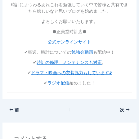
時計にまつわるあれこれを勉強していく中で皆様と共有でき
たら嬉しいなと思いブログを始めました。
よろしくお願いいたします。
●正美堂時計店●
公式オンラインサイト
✔︎毎週、時計についての
勉強会動画
も配信中！
✔︎
時計の修理、メンテナンスも対応
。
✔︎
ドラマ・映画への衣装協力もしています♪
✔︎
ラジオ配信
始めました！
前
次
コメントする