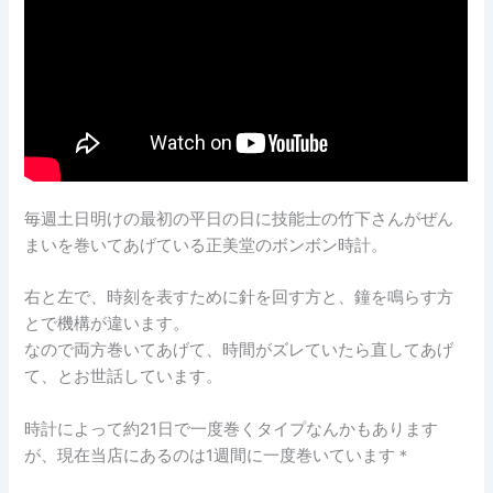
毎週土日明けの最初の平日の日に技能士の竹下さんがぜん
まいを巻いてあげている正美堂のボンボン時計。
右と左で、時刻を表すために針を回す方と、鐘を鳴らす方
とで機構が違います。
なので両方巻いてあげて、時間がズレていたら直してあげ
て、とお世話しています。
時計によって約21日で一度巻くタイプなんかもあります
が、現在当店にあるのは1週間に一度巻いています＊