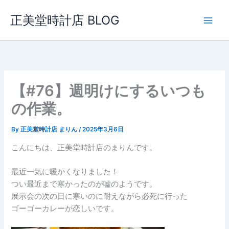
内
正美堂時計店 BLOG
容
を
ス
キ
ッ
プ
【#76】週明けにするいつも
の作業。
By
正美堂時計店 まりん
/
2025年3月6日
こんにちは、正美堂時計店のまりんです。
最近一気に暖かくなりました！
つい最近まで寒かったのが嘘のようです。
展示会の次の日に寒いのに耐えながら必死に行った
ゴーゴーカレーが恋しいです。