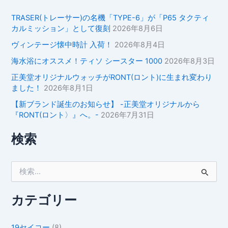
TRASER(トレーサー)の名機「TYPE-6」が「P65 タクティ
カルミッション」として復刻
2026年8月6日
ヴィンテージ懐中時計 入荷！
2026年8月4日
海水浴にオススメ！ティソ シースター 1000
2026年8月3日
正美堂オリジナルウォッチがRONT(ロント)に生まれ変わり
ました！
2026年8月1日
【新ブランド誕生のお知らせ】 -正美堂オリジナルから
『RONT(ロント〉』へ。-
2026年7月31日
検索
検
索
対
象
カテゴリー
:
19セイコー
(8)