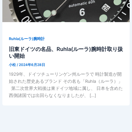
Ruhla(ルーラ)腕時計
旧東ドイツの名品、Ruhla(ルーラ)腕時計取り扱
い開始
小松
/
2024年6月28日
1929年、ドイツチューリンゲン州ルーラで 時計製造が開
始された歴史あるブランド その名も「Ruhla（ルーラ）」
第二次世界大戦後は東ドイツ地域に属し、 日本を含めた
西側諸国では出回らなくなりましたが、 […]