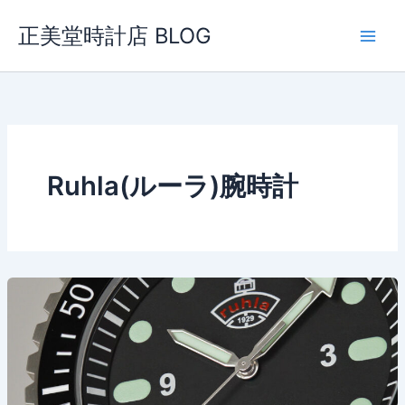
内
正美堂時計店 BLOG
容
を
ス
キ
ッ
プ
Ruhla(ルーラ)腕時計