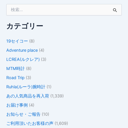
検
索
対
象
カテゴリー
:
19セイコー
(8)
Adventure place
(4)
LCREA(ルクレア)
(3)
MTM時計
(8)
Road Trip
(3)
Ruhla(ルーラ)腕時計
(1)
あの人気商品を再入荷
(1,339)
お届け事例
(4)
お知らせ・ご報告
(10)
ご利用頂いたお客様の声
(1,609)