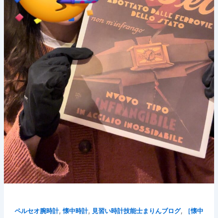
,
,
,
ペルセオ腕時計
懐中時計
見習い時計技能士まりんブログ
［懐中