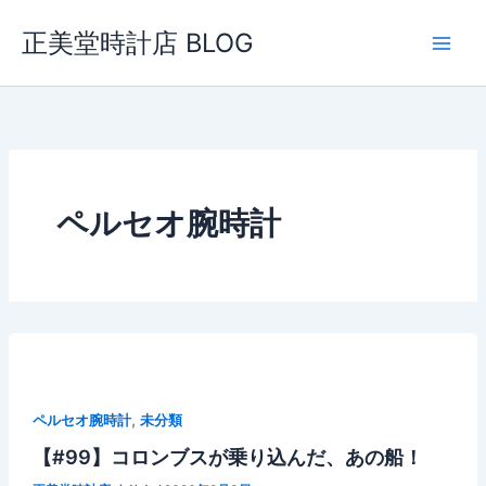
内
正美堂時計店 BLOG
容
を
ス
キ
ッ
プ
ペルセオ腕時計
,
ペルセオ腕時計
未分類
【#99】コロンブスが乗り込んだ、あの船！