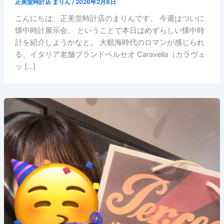
正美堂時計店 まりん
/
2026年2月8日
こんにちは、正美堂時計店のまりんです。 今週はついに
懐中時計展示会。 ということで本日はめずらしい懐中時
計を紹介しようかなと。 大航海時代のロマンが感じられ
る、イタリア老舗ブランドペルセオ Caravella（カラヴェ
ッ […]